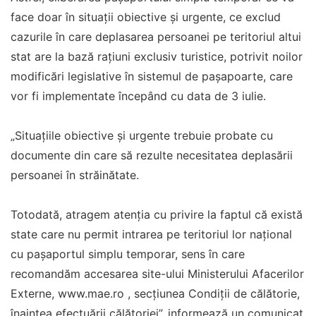
face doar în situaţii obiective şi urgente, ce exclud
cazurile în care deplasarea persoanei pe teritoriul altui
stat are la bază raţiuni exclusiv turistice, potrivit noilor
modificări legislative în sistemul de paşapoarte, care
vor fi implementate începând cu data de 3 iulie.
„Situaţiile obiective şi urgente trebuie probate cu
documente din care să rezulte necesitatea deplasării
persoanei în străinătate.
Totodată, atragem atenţia cu privire la faptul că există
state care nu permit intrarea pe teritoriul lor naţional
cu paşaportul simplu temporar, sens în care
recomandăm accesarea site-ului Ministerului Afacerilor
Externe, www.mae.ro , secţiunea Condiţii de călătorie,
înaintea efectuării călătoriei”, informează un comunicat