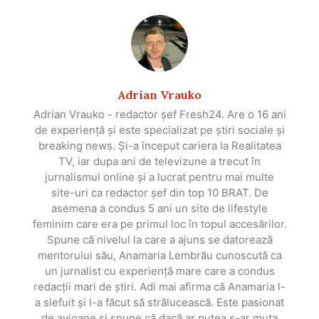
Adrian Vrauko
Adrian Vrauko - redactor șef Fresh24. Are o 16 ani
de experiență și este specializat pe știri sociale și
breaking news. Și-a început cariera la Realitatea
TV, iar dupa ani de televizune a trecut în
jurnalismul online și a lucrat pentru mai multe
site-uri ca redactor șef din top 10 BRAT. De
asemena a condus 5 ani un site de lifestyle
feminim care era pe primul loc în topul accesărilor.
Spune că nivelul la care a ajuns se datorează
mentorului său, Anamaria Lembrău cunoscută ca
un jurnalist cu experiență mare care a condus
redacții mari de știri. Adi mai afirma că Anamaria l-
a slefuit și l-a făcut să strălucească. Este pasionat
de avioane și spune că dacă ar putea s-ar muta