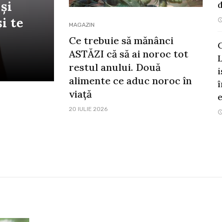
și
i te
MAGAZIN
Ce trebuie să mănânci
C
ASTĂZI că să ai noroc tot
restul anului. Două
i
alimente ce aduc noroc în
î
viață
e
20 IULIE 2026