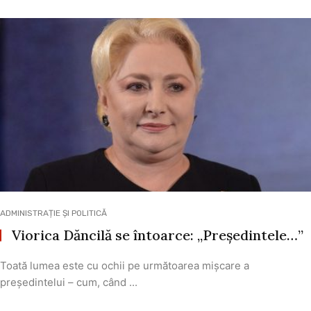
ADMINISTRAȚIE ȘI POLITICĂ
Viorica Dăncilă se întoarce: „Președintele…”
Toată lumea este cu ochii pe următoarea mișcare a
președintelui – cum, când ...