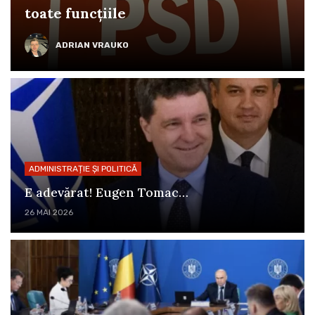
toate funcțiile
ADRIAN VRAUKO
ADMINISTRAȚIE ȘI POLITICĂ
E adevărat! Eugen Tomac…
26 MAI 2026