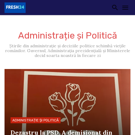
Administrație și Politică
Știrile din administrație și deciziile politice schimbă viețile
românilor. Guvernul, Administrația prezidențială și Ministerele
decid soarta noastră în fiecare zi
ADMINISTRAȚIE ȘI POLITICĂ
Dezastru la PSD. A demisionat din