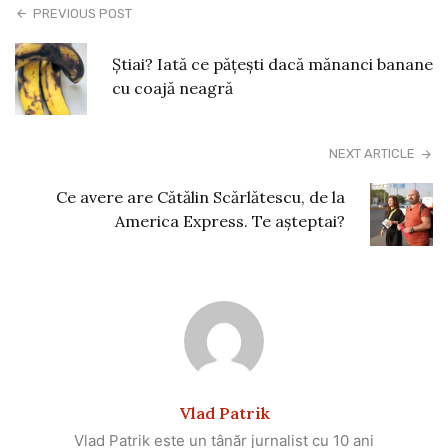
PREVIOUS POST
Știai? Iată ce pățești dacă mănanci banane
cu coajă neagră
NEXT ARTICLE
Ce avere are Cătălin Scărlătescu, de la
America Express. Te așteptai?
Vlad Patrik
Vlad Patrik este un tânăr jurnalist cu 10 ani