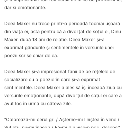
dar și emoționante.
Deea Maxer nu trece printr-o perioadă tocmai ușoară
din viața ei, asta pentru că a divorțat de soțul ei, Dinu
Maxer, după 18 ani de relație. Deea Maxer și-a
exprimat gândurile și sentimentele în versurile unei
poezii scrise chiar de ea.
Deea Maxer și-a impresionat fanii de pe rețelele de
socializare cu o poezie în care și-a exprimat
sentimentele. Deea Maxer a ales să își înceapă ziua cu
versurile emoționante, după divorțul de soțul ei care a
avut loc în urmă cu câteva zile.
”Colorează-mi cerul gri / Așterne-mi liniștea în vene /
Sufletul nu-mi înnegri / Fă-mi din vise-n nori, desene.”,