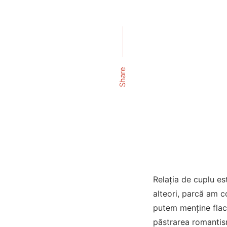
Share
Relația de cuplu est
alteori, parcă am c
putem menține flac
păstrarea romantism