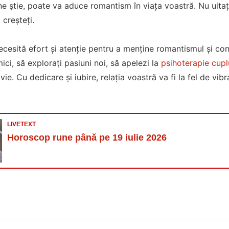
e știe, poate va aduce romantism în viața voastră. Nu uitați
 creșteți.
necesită efort și atenție pentru a menține romantismul și con
ici, să explorați pasiuni noi, să apelezi la
psihoterapie cupl
ie. Cu dedicare și iubire, relația voastră va fi la fel de vi
LIVETEXT
Horoscop rune până pe 19 iulie 2026