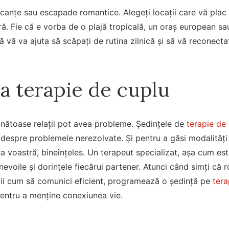
acanțe sau escapade romantice. Alegeți locații care vă plac
. Fie că e vorba de o plajă tropicală, un oraș european sau 
vă va ajuta să scăpați de rutina zilnică și să vă reconectaț
la terapie de cuplu
ănătoase relații pot avea probleme. Ședințele de
terapie de
 despre problemele nerezolvate. Și pentru a găsi modalități
a voastră, bineînțeles. Un terapeut specializat, așa cum este
 nevoile și dorințele fiecărui partener. Atunci când simți că
știi cum să comunici eficient, programează o ședință pe
tera
pentru a menține conexiunea vie.