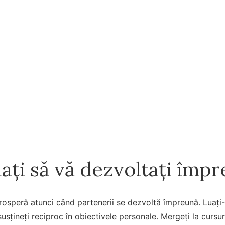
ați să vă dezvoltați împ
prosperă atunci când partenerii se dezvoltă împreună. Luați-
sțineți reciproc în obiectivele personale. Mergeți la cursur