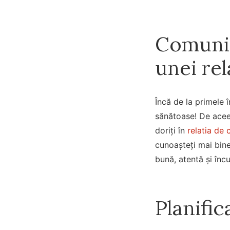
Comunic
unei rel
Încă de la primele î
sănătoase! De aceea
doriți în
relatia de 
cunoașteți mai bine 
bună, atentă și în
Planifi