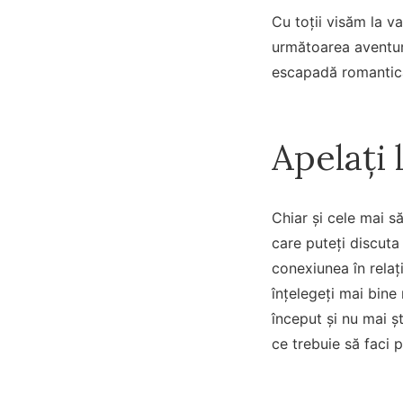
Cu toții visăm la v
următoarea aventură
escapadă romantică 
Apelați 
Chiar și cele mai s
care puteți discuta
conexiunea în relați
înțelegeți mai bine
început și nu mai 
ce trebuie să faci 