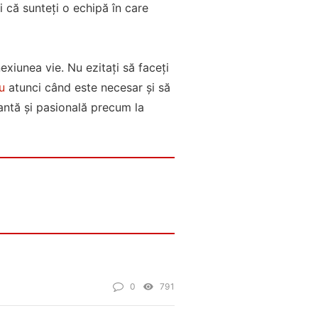
 că sunteți o echipă în care
exiunea vie. Nu ezitați să faceți
u
atunci când este necesar și să
brantă și pasională precum la
0
791