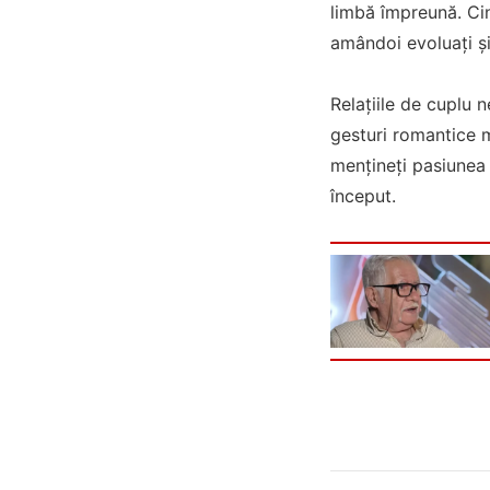
limbă împreună. Cin
amândoi evoluați și
Relațiile de cuplu 
gesturi romantice m
mențineți pasiunea v
început.