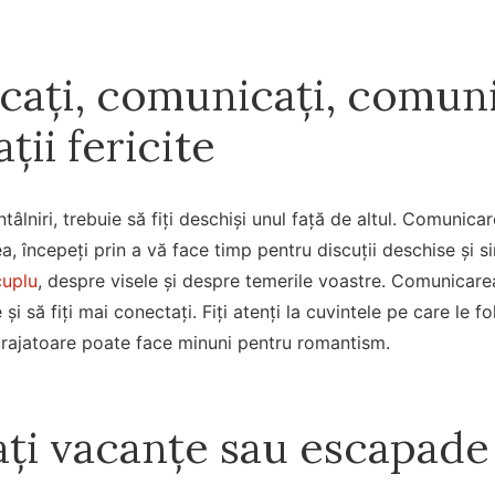
ați, comunicați, comunic
ații fericite
ntâlniri, trebuie să fiți deschiși unul față de altul. Comunica
, începeți prin a vă face timp pentru discuții deschise și s
cuplu
, despre visele și despre temerile voastre. Comunicare
și să fiți mai conectați. Fiți atenți la cuvintele pe care le fol
curajatoare poate face minuni pentru romantism.
cați vacanțe sau escapad