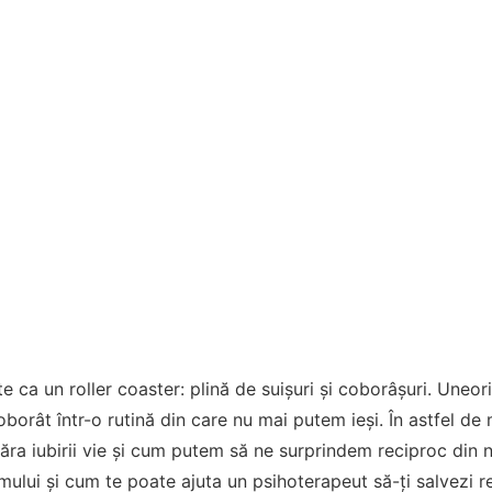
e ca un roller coaster: plină de suișuri și coborâșuri. Uneori,
oborât într-o rutină din care nu mai putem ieși. În astfel 
ăra iubirii vie și cum putem să ne surprindem reciproc din 
ului și cum te poate ajuta un psihoterapeut să-ți salvezi re