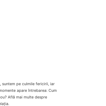
 suntem pe culmile fericirii, iar
de momente apare întrebarea: Cum
nou? Află mai multe despre
lația.