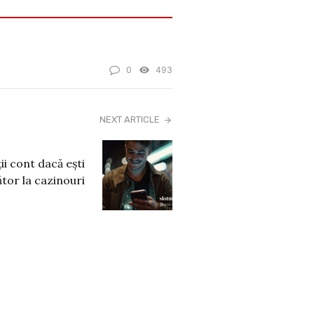
0
493
NEXT ARTICLE
ii cont dacă ești
tor la cazinouri