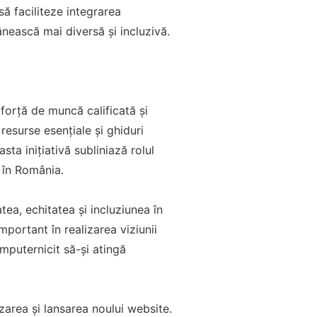
să faciliteze integrarea
mânească mai diversă și incluzivă.
 forță de muncă calificată și
resurse esențiale și ghiduri
sta inițiativă subliniază rolul
i în România.
tea, echitatea și incluziunea în
mportant în realizarea viziunii
împuternicit să-și atingă
izarea și lansarea noului website.