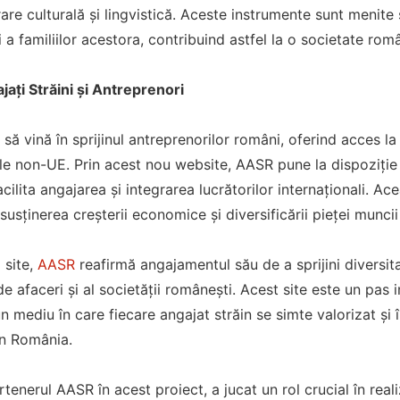
re culturală și lingvistică. Aceste instrumente sunt menite 
și a familiilor acestora, contribuind astfel la o societate ro
jați Străini și Antreprenori
ă vină în sprijinul antreprenorilor români, oferind acces la
rile non-UE. Prin acest nou website, AASR pune la dispoziție 
cilita angajarea și integrarea lucrătorilor internaționali. Acea
susținerea creșterii economice și diversificării pieței munci
 site,
AASR
reafirmă angajamentul său de a sprijini diversita
e afaceri și al societății românești. Acest site este un pas i
n mediu în care fiecare angajat străin se simte valorizat și 
în România.
rtenerul AASR în acest proiect, a jucat un rol crucial în real