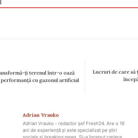
Lucruri de care să ț
ansformă-ți terenul într-o oază
începă
 performanță cu gazonul artificial
Adrian Vrauko
Adrian Vrauko - redactor șef Fresh24. Are o 16
ani de experiență și este specializat pe știri
sociale și breaking news. Și-a început cariera