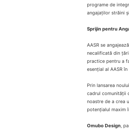
programe de integra
angajaților străini 
Sprijin pentru Anga
AASR se angajează s
necalificată din ță
practice pentru a fa
esențial al AASR în 
Prin lansarea noului
cadrul comunității d
noastre de a crea u
potențialul maxim 
Omubo Design
, pa