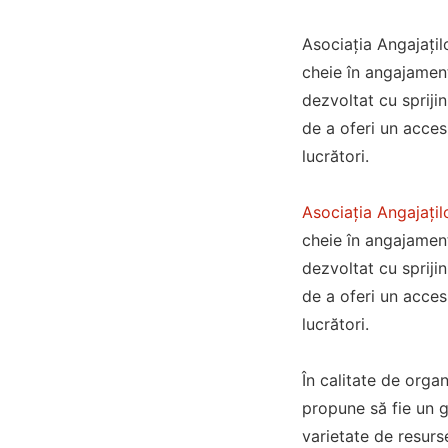
Asociația Angajațil
cheie în angajament
dezvoltat cu spriji
de a oferi un acces 
lucrători.
Asociația Angajațil
cheie în angajamentu
dezvoltat cu spriji
de a oferi un acces 
lucrători.
În calitate de organi
propune să fie un g
varietate de resurs