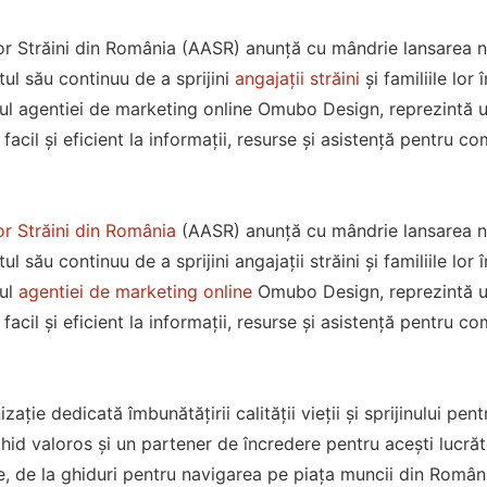
or Străini din România (AASR) anunță cu mândrie lansarea no
ul său continuu de a sprijini
angajații străini
și familiile lo
nul agentiei de marketing online Omubo Design, reprezintă 
facil și eficient la informații, resurse și asistență pentru c
or Străini din România
(AASR) anunță cu mândrie lansarea nou
l său continuu de a sprijini angajații străini și familiile lo
nul
agentiei de marketing online
Omubo Design, reprezintă u
facil și eficient la informații, resurse și asistență pentru c
zație dedicată îmbunătățirii calității vieții și sprijinului pent
hid valoros și un partener de încredere pentru acești lucrăt
e, de la ghiduri pentru navigarea pe piața muncii din România