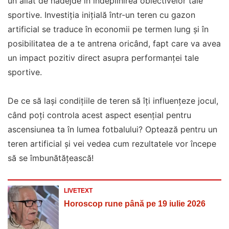
un aliat de nădejde în îndeplinirea obiectivelor tale
sportive. Investiția inițială într-un teren cu gazon
artificial se traduce în economii pe termen lung și în
posibilitatea de a te antrena oricând, fapt care va avea
un impact pozitiv direct asupra performanței tale
sportive.
De ce să lași condițiile de teren să îți influențeze jocul,
când poți controla acest aspect esențial pentru
ascensiunea ta în lumea fotbalului? Optează pentru un
teren artificial și vei vedea cum rezultatele vor începe
să se îmbunătățească!
LIVETEXT
Horoscop rune până pe 19 iulie 2026