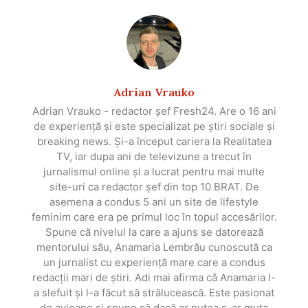
Adrian Vrauko
Adrian Vrauko - redactor șef Fresh24. Are o 16 ani
de experiență și este specializat pe știri sociale și
breaking news. Și-a început cariera la Realitatea
TV, iar dupa ani de televizune a trecut în
jurnalismul online și a lucrat pentru mai multe
site-uri ca redactor șef din top 10 BRAT. De
asemena a condus 5 ani un site de lifestyle
feminim care era pe primul loc în topul accesărilor.
Spune că nivelul la care a ajuns se datorează
mentorului său, Anamaria Lembrău cunoscută ca
un jurnalist cu experiență mare care a condus
redacții mari de știri. Adi mai afirma că Anamaria l-
a slefuit și l-a făcut să strălucească. Este pasionat
de avioane și spune că dacă ar putea s-ar muta