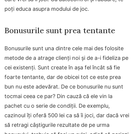
poți educa asupra modului de joc.
Bonusurile sunt prea tentante
Bonusurile sunt una dintre cele mai des folosite
metode de a atrage clienți noi și de a-i fideliza pe
cei existenți. Sunt create în așa fel încât să fie
foarte tentante, dar de obicei tot ce este prea
bun nu este adevărat. De ce bonusurile nu sunt
tocmai ceea ce par? Din cauză că ele vin la
pachet cu o serie de condiții. De exemplu,
cazinoul îți oferă 500 lei ca să îi joci, dar dacă vrei
să retragi câștigurile rezultate de pe urma