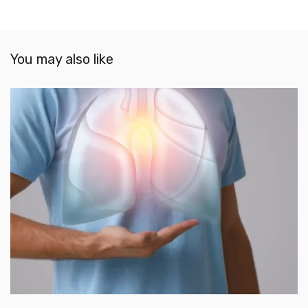
You may also like