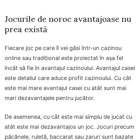
Jocurile de noroc avantajoase nu
prea există
Fiecare joc pe care îl vei găsi într-un cazinou
online sau tradițional este proiectat în așa fel
încât să fie în avantajul cazinoului. Avantajul casei
este detaliul care aduce profit cazinoului. Cu cât
este mai mare avantajul casei cu atât sunt mai
mari dezavantajele pentru jucător.
De asemenea, cu cât este mai simplu de jucat cu
atât este mai dezavantajos un joc. Jocuri precum
păcănele, ruletă, baccarat sau zaruri sunt bazate