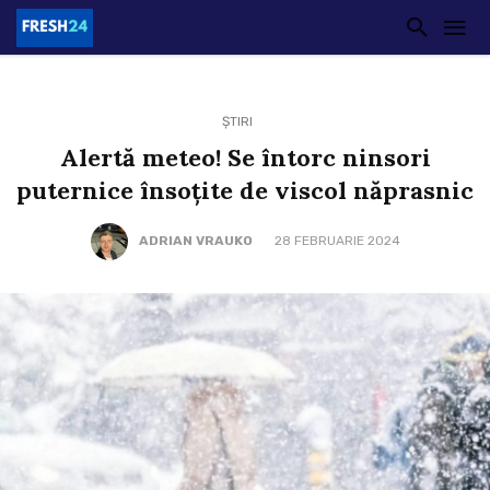
ȘTIRI
Alertă meteo! Se întorc ninsori
puternice însoțite de viscol năprasnic
ADRIAN VRAUKO
28 FEBRUARIE 2024