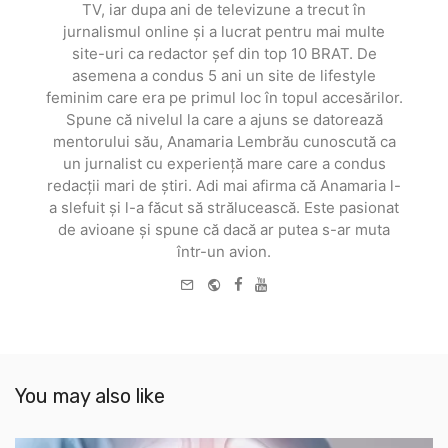
TV, iar dupa ani de televizune a trecut în
jurnalismul online și a lucrat pentru mai multe
site-uri ca redactor șef din top 10 BRAT. De
asemena a condus 5 ani un site de lifestyle
feminim care era pe primul loc în topul accesărilor.
Spune că nivelul la care a ajuns se datorează
mentorului său, Anamaria Lembrău cunoscută ca
un jurnalist cu experiență mare care a condus
redacții mari de știri. Adi mai afirma că Anamaria l-
a slefuit și l-a făcut să strălucească. Este pasionat
de avioane și spune că dacă ar putea s-ar muta
într-un avion.
e-
Website
Facebook
Youtube
mail
You may also like