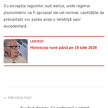
Cu excepția regiunilor sud-estice, unde regimul
pluviometric va fi apropiat de cel normal, cantitățile de
precipitații vor putea avea o tendință ușor
excedentară.
LIVETEXT
Horoscop rune până pe 19 iulie 2026
PREVIOUS POST
S-a luat decizia. Ce pedeapsă a primit