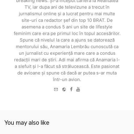
breaking news. Și-a început cariera la Realitatea
TV, iar dupa ani de televizune a trecut în
jurnalismul online și a lucrat pentru mai multe
site-uri ca redactor șef din top 10 BRAT. De
asemena a condus 5 ani un site de lifestyle
feminim care era pe primul loc în topul accesărilor.
Spune că nivelul la care a ajuns se datorează
mentorului său, Anamaria Lembrău cunoscută ca
un jurnalist cu experiență mare care a condus
redacții mari de știri. Adi mai afirma că Anamaria l-
a slefuit și l-a făcut să strălucească. Este pasionat
de avioane și spune că dacă ar putea s-ar muta
într-un avion.
e-
Website
Facebook
Youtube
mail
You may also like