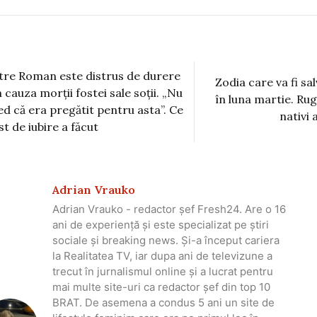
tre Roman este distrus de durere
Zodia care va fi sa
n cauza morții fostei sale soții. „Nu
în luna martie. Rug
ed că era pregătit pentru asta”. Ce
nativi 
st de iubire a făcut
Adrian Vrauko
Adrian Vrauko - redactor șef Fresh24. Are o 16
ani de experiență și este specializat pe știri
sociale și breaking news. Și-a început cariera
la Realitatea TV, iar dupa ani de televizune a
trecut în jurnalismul online și a lucrat pentru
mai multe site-uri ca redactor șef din top 10
BRAT. De asemena a condus 5 ani un site de