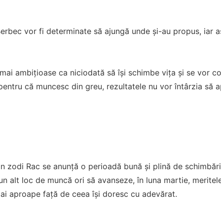
erbec vor fi determinate să ajungă unde și-au propus, iar as
mai ambițioase ca niciodată să își schimbe vița și se vor c
i pentru că muncesc din greu, rezultatele nu vor întârzia să a
in zodi Rac se anunță o perioadă bună și plină de schimbări î
un alt loc de muncă ori să avanseze, în luna martie, meritel
ai aproape față de ceea își doresc cu adevărat.