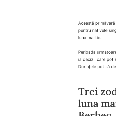
Această primăvară a
pentru nativele sin
luna martie.
Perioada următoare
ia decizii care pot
Dorințele pot să de
Trei zod
luna ma
Berbec