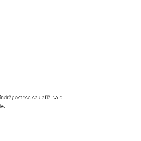
 îndrăgostesc sau află că o
ie.