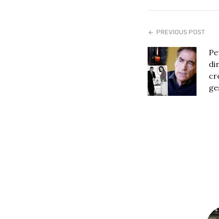
PREVIOUS POST
Pe
di
cr
ge