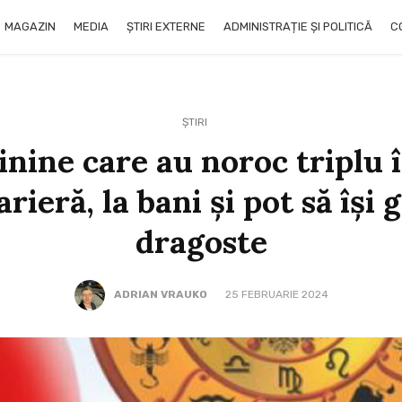
MAGAZIN
MEDIA
ȘTIRI EXTERNE
ADMINISTRAȚIE ȘI POLITICĂ
C
ȘTIRI
inine care au noroc triplu 
arieră, la bani și pot să își
dragoste
ADRIAN VRAUKO
25 FEBRUARIE 2024