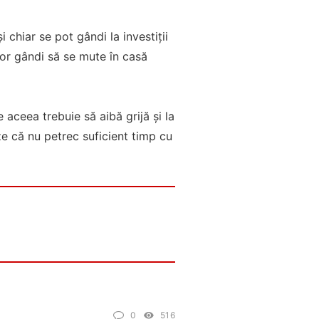
 chiar se pot gândi la investiții
vor gândi să se mute în casă
aceea trebuie să aibă grijă și la
ze că nu petrec suficient timp cu
0
516