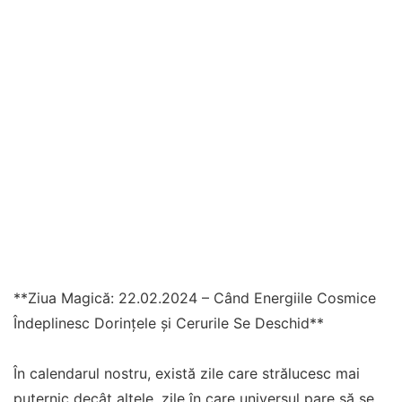
**Ziua Magică: 22.02.2024 – Când Energiile Cosmice
Îndeplinesc Dorințele și Cerurile Se Deschid**
În calendarul nostru, există zile care strălucesc mai
puternic decât altele, zile în care universul pare să se