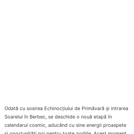
Odată cu sosirea Echinocțiului de Primăvară și intrarea
Soarelui în Berbec, se deschide o nouă etapă în
calendarul cosmic, aducând cu sine energii proaspete
și oportunități noi pentru toate zodiile. Acest moment