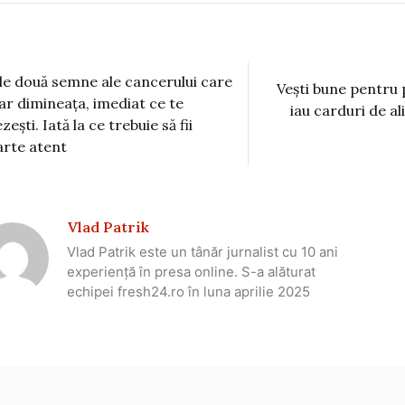
le două semne ale cancerului care
Vești bune pentru 
ar dimineața, imediat ce te
iau carduri de a
zești. Iată la ce trebuie să fii
arte atent
Vlad Patrik
Vlad Patrik este un tânăr jurnalist cu 10 ani
experiență în presa online. S-a alăturat
echipei fresh24.ro în luna aprilie 2025