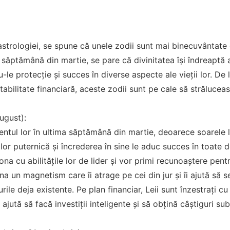
astrologiei, se spune că unele zodii sunt mai binecuvântate 
săptămână din martie, se pare că divinitatea își îndreaptă a
le protecție și succes în diverse aspecte ale vieții lor. De la 
stabilitate financiară, aceste zodii sunt pe cale să strălucea
ugust):
mentul lor în ultima săptămână din martie, deoarece soarele l
lor puternică și încrederea în sine le aduc succes în toate do
a cu abilitățile lor de lider și vor primi recunoaștere pentru
a un magnetism care îi atrage pe cei din jur și îi ajută să 
rile deja existente. Pe plan financiar, Leii sunt înzestrați cu 
i ajută să facă investiții inteligente și să obțină câștiguri sub