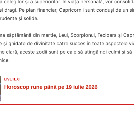
 colegilor și a superiorilor. În viața personală, vor consolida
cei dragi. Pe plan financiar, Capricornii sunt conduși de un si
rudente și solide.
tima săptămână din martie, Leul, Scorpionul, Fecioara și Capr
e și ghidate de divinitate către succes în toate aspectele vie
une clară, aceste zodii sunt pe cale să atingă noi culmi și s
mice.
LIVETEXT
Horoscop rune până pe 19 iulie 2026