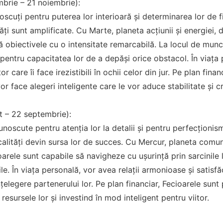
brie – 21 noiembrie):
oscuți pentru puterea lor interioară și determinarea lor de f
ăți sunt amplificate. Cu Marte, planeta acțiunii și energiei, 
gă obiectivele cu o intensitate remarcabilă. La locul de munc
 pentru capacitatea lor de a depăși orice obstacol. În viaț
care îi face irezistibili în ochii celor din jur. Pe plan finan
 vor face alegeri inteligente care le vor aduce stabilitate și c
t – 22 septembrie):
unoscute pentru atenția lor la detalii și pentru perfecționism
alități devin sursa lor de succes. Cu Mercur, planeta comunic
oarele sunt capabile să navigheze cu ușurință prin sarcinile
le. În viața personală, vor avea relații armonioase și satis
înțelegere partenerului lor. Pe plan financiar, Fecioarele sun
resursele lor și investind în mod inteligent pentru viitor.