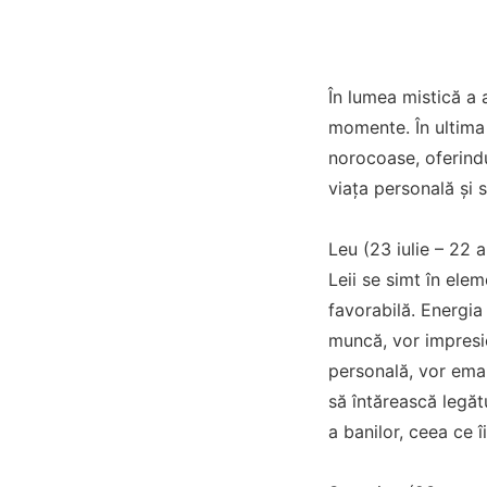
În lumea mistică a 
momente. În ultima 
norocoase, oferindu-
viața personală și 
Leu (23 iulie – 22 a
Leii se simt în ele
favorabilă. Energia 
muncă, vor impresion
personală, vor eman
să întărească legătu
a banilor, ceea ce î