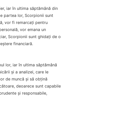
ier, iar în ultima săptămână din
de partea lor, Scorpionii sunt
ă, vor fi remarcați pentru
a personală, vor emana un
ciar, Scorpionii sunt ghidați de o
reștere financiară.
ul lor, iar în ultima săptămână
ării și a analizei, care le
 lor de muncă și să obțină
făcătoare, deoarece sunt capabile
t prudente și responsabile,