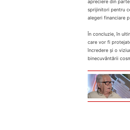
apreciere din partea
sprijinitori pentru 
alegeri financiare p
În concluzie, în ul
care vor fi protejat
încredere și o vizi
binecuvântării cos