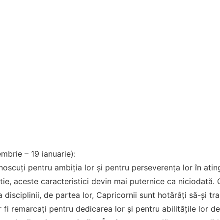
mbrie – 19 ianuarie):
oscuți pentru ambiția lor și pentru perseverența lor în ating
e, aceste caracteristici devin mai puternice ca niciodată. 
 a disciplinii, de partea lor, Capricornii sunt hotărâți să-și tr
fi remarcați pentru dedicarea lor și pentru abilitățile lor d