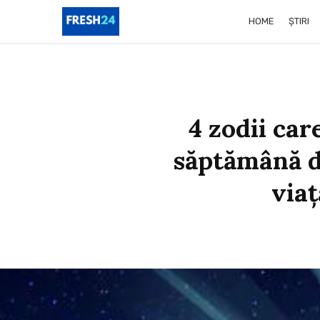
HOME
ȘTIRI
4 zodii car
săptămână d
viaț