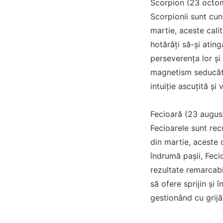
Scorpion (23 octom
Scorpionii sunt cun
martie, aceste calit
hotărâți să-și atin
perseverența lor și
magnetism seducător 
intuiție ascuțită și
Fecioară (23 augus
Fecioarele sunt rec
din martie, aceste c
îndrumă pașii, Feci
rezultate remarcabi
să ofere sprijin și 
gestionând cu grijă 