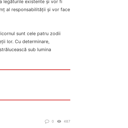
 legăturile existente și vor fi
mț al responsabilității și vor face
icornul sunt cele patru zodii
ții lor. Cu determinare,
ă strălucească sub lumina
0
487