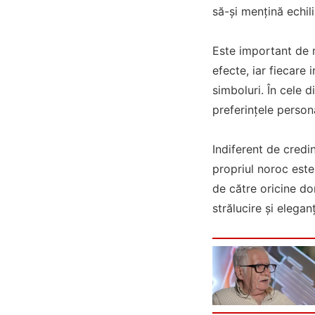
să-și mențină echil
Este important de m
efecte, iar fiecare 
simboluri. În cele d
preferințele persona
Indiferent de credi
propriul noroc este 
de către oricine do
strălucire și elegan