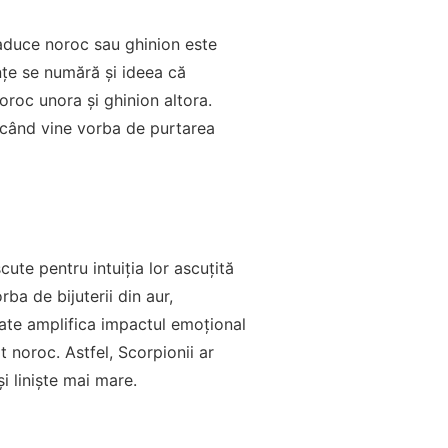
 aduce noroc sau ghinion este
ințe se numără și ideea că
noroc unora și ghinion altora.
 când vine vorba de purtarea
te pentru intuiția lor ascuțită
rba de bijuterii din aur,
poate amplifica impactul emoțional
 noroc. Astfel, Scorpionii ar
și liniște mai mare.