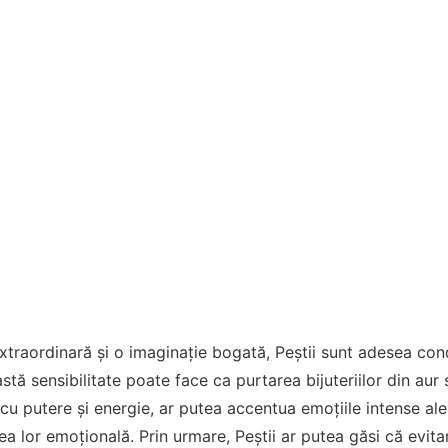
extraordinară și o imaginație bogată, Peștii sunt adesea cond
tă sensibilitate poate face ca purtarea bijuteriilor din aur s
 cu putere și energie, ar putea accentua emoțiile intense ale
ea lor emoțională. Prin urmare, Peștii ar putea găsi că evitare