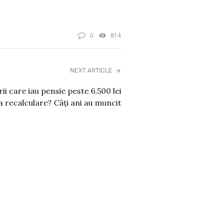
0
814
NEXT ARTICLE
ii care iau pensie peste 6.500 lei
la recalculare? Câți ani au muncit