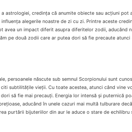
 a astrologiei, credința că anumite obiecte sau acțiuni pot
 influența alegerile noastre de zi cu zi. Printre aceste cred
pot avea un impact diferit asupra diferitelor zodii, aducând 
răm pe două zodii care ar putea dori să fie precaute atunci
le, persoanele născute sub semnul Scorpionului sunt cunoscu
citi subtilitățile vieții. Cu toate acestea, atunci când vine vo
 dori să fie mai precauți. Energia lor intensă și puternică 
prețioase, aducând în unele cazuri mai multă tulburare decât
ea purtării bijuteriilor din aur le aduce o stare de echilibru 