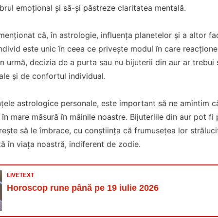
ibrul emoțional și să-și păstreze claritatea mentală.
enționat că, în astrologie, influența planetelor și a altor 
individ este unic în ceea ce privește modul în care reacționea
in urmă, decizia de a purta sau nu bijuterii din aur ar trebui 
le și de confortul individual.
nțele astrologice personale, este important să ne amintim 
în mare măsură în mâinile noastre. Bijuteriile din aur pot fi
rește să le îmbrace, cu conștiința că frumusețea lor strălu
ță în viața noastră, indiferent de zodie.
LIVETEXT
Horoscop rune până pe 19 iulie 2026