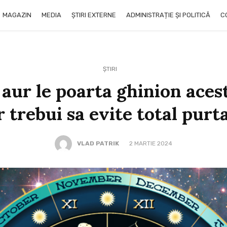
MAGAZIN
MEDIA
ȘTIRI EXTERNE
ADMINISTRAȚIE ȘI POLITICĂ
C
ȘTIRI
n aur le poarta ghinion aces
r trebui sa evite total purt
VLAD PATRIK
2 MARTIE 2024