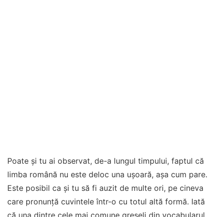
Poate și tu ai observat, de-a lungul timpului, faptul că
limba română nu este deloc una ușoară, așa cum pare.
Este posibil ca și tu să fi auzit de multe ori, pe cineva
care pronunță cuvintele într-o cu totul altă formă. Iată
că una dintre cele mai comune greșeli din vocabularul