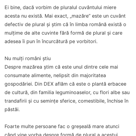
Ei bine, dacă vorbim de pluralul cuvântului miere
acesta nu există. Mai exact, „mazăre” este un cuvânt
defectiv de plural și știm că în limba română există o
mulțime de alte cuvinte fără formă de plural și care
adesea îi pun în încurcătură pe vorbitori.
Nu mulți români știu
Despre mazărea știm că este unul dintre cele mai
consumate alimente, nelipsit din majoritatea
gospodăriei. Din DEX aflăm că este o plantă erbacee
de cultură, din familia leguminoaselor, cu flori albe sau
trandafirii și cu semințe sferice, comestibile, închise în
păstăi.
Foarte multe persoane fac o greșeală mare atunci
când vine vorba despre formă de plural a acestui