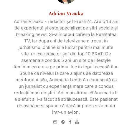
Adrian Vrauko
Adrian Vrauko - redactor șef Fresh24. Are o 16 ani
de experiență și este specializat pe știri sociale și
breaking news. Și-a început cariera la Realitatea
TV, iar dupa ani de televizune a trecut în
jurnalismul online și a lucrat pentru mai multe
site-uri ca redactor șef din top 10 BRAT. De
asemena a condus 5 ani un site de lifestyle
feminim care era pe primul loc în topul accesărilor.
Spune că nivelul la care a ajuns se datorează
mentorului său, Anamaria Lembrău cunoscută ca
un jurnalist cu experiență mare care a condus
redacții mari de știri. Adi mai afirma că Anamaria l-
a slefuit și l-a făcut să strălucească. Este pasionat
de avioane și spune că dacă ar putea s-ar muta
într-un avion.
e-
Website
Facebook
Youtube
mail