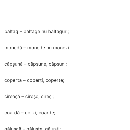
baltag – baltage nu baltaguri;
monedă – monede nu monezi.
căpșună – căpșune, căpșuni;
copertă – coperți, coperte;
cireașă – cireșe, cireși;
coardă – corzi, coarde;
gălușcă – găluște, găluști;