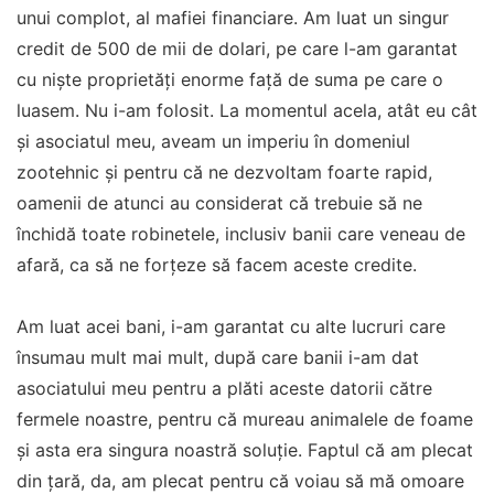
unui complot, al mafiei financiare. Am luat un singur
credit de 500 de mii de dolari, pe care l-am garantat
cu niște proprietăți enorme față de suma pe care o
luasem. Nu i-am folosit. La momentul acela, atât eu cât
și asociatul meu, aveam un imperiu în domeniul
zootehnic și pentru că ne dezvoltam foarte rapid,
oamenii de atunci au considerat că trebuie să ne
închidă toate robinetele, inclusiv banii care veneau de
afară, ca să ne forțeze să facem aceste credite.
Am luat acei bani, i-am garantat cu alte lucruri care
însumau mult mai mult, după care banii i-am dat
asociatului meu pentru a plăti aceste datorii către
fermele noastre, pentru că mureau animalele de foame
și asta era singura noastră soluție. Faptul că am plecat
din țară, da, am plecat pentru că voiau să mă omoare