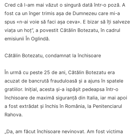
Cred că l-am mai văzut o singură dată într-o poză. A
fost ca un înger trimis așa de Dumnezeu care mi-a
spus «n-ai voie să faci așa ceva». E bizar să îți salveze
viața un hoț”, a povestit Cătălin Botezatu, în cadrul
emisiunii În Oglindă.
Cătălin Botezatu, condamnat la închisoare
În urmă cu peste 25 de ani, Cătălin Botezatu era
acuzat de bancrută frauduloasă și a ajuns în spatele
gratiilor. Inițial, acesta și-a ispășit pedeapsa într-o
închisoare de maximă siguranță din Italia, iar mai apoi
a fost extrădat și închis în România, la Penitenciarul
Rahova.
„Da, am făcut închisoare nevinovat. Am fost victima