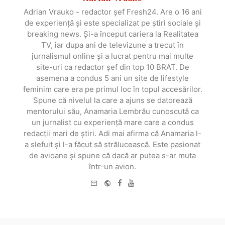
Adrian Vrauko - redactor șef Fresh24. Are o 16 ani
de experiență și este specializat pe știri sociale și
breaking news. Și-a început cariera la Realitatea
TV, iar dupa ani de televizune a trecut în
jurnalismul online și a lucrat pentru mai multe
site-uri ca redactor șef din top 10 BRAT. De
asemena a condus 5 ani un site de lifestyle
feminim care era pe primul loc în topul accesărilor.
Spune că nivelul la care a ajuns se datorează
mentorului său, Anamaria Lembrău cunoscută ca
un jurnalist cu experiență mare care a condus
redacții mari de știri. Adi mai afirma că Anamaria l-
a slefuit și l-a făcut să strălucească. Este pasionat
de avioane și spune că dacă ar putea s-ar muta
într-un avion.
e-
Website
Facebook
Youtube
mail