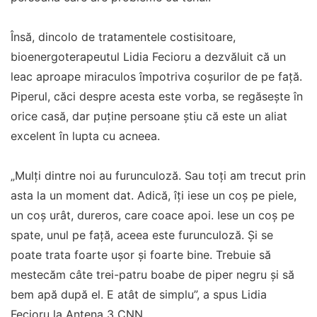
Însă, dincolo de tratamentele costisitoare,
bioenergoterapeutul Lidia Fecioru a dezvăluit că un
leac aproape miraculos împotriva coșurilor de pe față.
Piperul, căci despre acesta este vorba, se regăsește în
orice casă, dar puține persoane știu că este un aliat
excelent în lupta cu acneea.
„Mulţi dintre noi au furunculoză. Sau toţi am trecut prin
asta la un moment dat. Adică, îţi iese un coş pe piele,
un coş urât, dureros, care coace apoi. Iese un coş pe
spate, unul pe faţă, aceea este furunculoză. Și se
poate trata foarte ușor și foarte bine. Trebuie să
mestecăm câte trei-patru boabe de piper negru şi să
bem apă după el. E atât de simplu”, a spus Lidia
Fecioru la Antena 3 CNN.