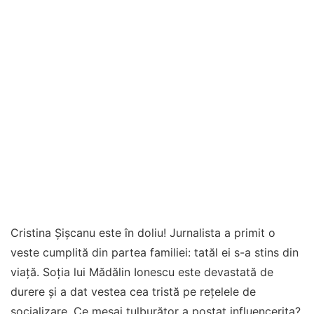
Cristina Șișcanu este în doliu! Jurnalista a primit o
veste cumplită din partea familiei: tatăl ei s-a stins din
viață. Soția lui Mădălin Ionescu este devastată de
durere și a dat vestea cea tristă pe rețelele de
socializare. Ce mesaj tulburător a postat influencerița?