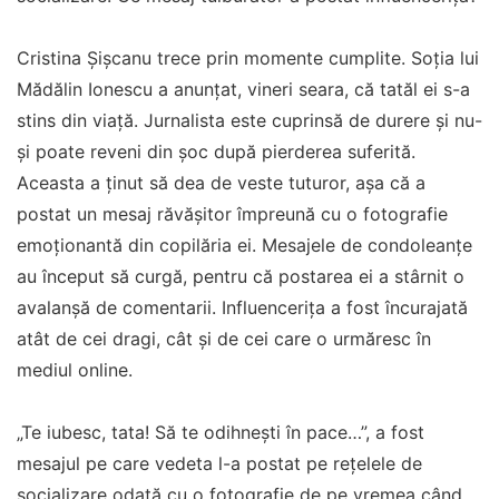
Cristina Șișcanu trece prin momente cumplite. Soția lui
Mădălin Ionescu a anunțat, vineri seara, că tatăl ei s-a
stins din viață. Jurnalista este cuprinsă de durere și nu-
și poate reveni din șoc după pierderea suferită.
Aceasta a ținut să dea de veste tuturor, așa că a
postat un mesaj răvășitor împreună cu o fotografie
emoționantă din copilăria ei. Mesajele de condoleanțe
au început să curgă, pentru că postarea ei a stârnit o
avalanșă de comentarii. Influencerița a fost încurajată
atât de cei dragi, cât și de cei care o urmăresc în
mediul online.
„Te iubesc, tata! Să te odihnești în pace…”, a fost
mesajul pe care vedeta l-a postat pe rețelele de
socializare odată cu o fotografie de pe vremea când