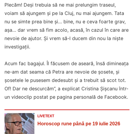
Plecăm! Deși trebuia să ne mai prelungim traseul,
voiam să ajungem și pe la Cluj, nu mai ajungem. Tata
nu se simte prea bine și… bine, nu e ceva foarte grav,
așa… dar vrem să fim acolo, acasă, în cazul în care are
nevoie de ajutor. Și vrem să-l ducem din nou la niște
investigații.
Acum fac bagajul. Îl făcusem de aseară, însă dimineața
ne-am dat seama că Petra are nevoie de șosete, și
șosetele le pusesem dedesubt și a trebuit să scot tot.
Of! Dar ne descurcăm”, a explicat Cristina Șișcanu într-
un videoclip postat pe pagina personală de Facebook.
LIVETEXT
Horoscop rune până pe 19 iulie 2026