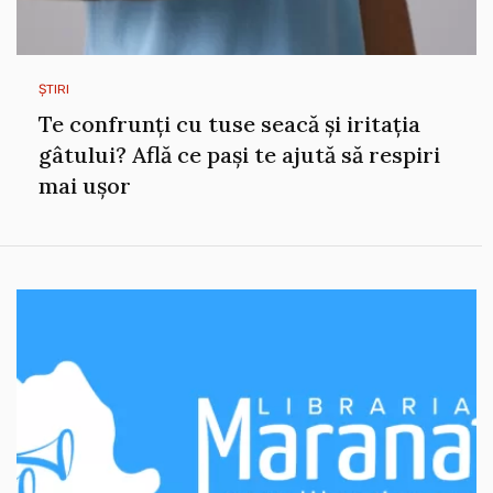
ȘTIRI
Te confrunți cu tuse seacă și iritația
gâtului? Află ce pași te ajută să respiri
mai ușor