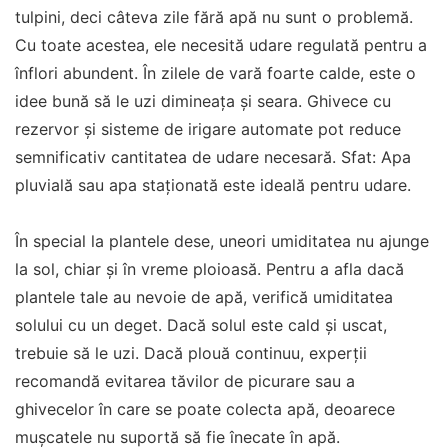
tulpini, deci câteva zile fără apă nu sunt o problemă.
Cu toate acestea, ele necesită udare regulată pentru a
înflori abundent. În zilele de vară foarte calde, este o
idee bună să le uzi dimineața și seara. Ghivece cu
rezervor și sisteme de irigare automate pot reduce
semnificativ cantitatea de udare necesară. Sfat: Apa
pluvială sau apa staționată este ideală pentru udare.
În special la plantele dese, uneori umiditatea nu ajunge
la sol, chiar și în vreme ploioasă. Pentru a afla dacă
plantele tale au nevoie de apă, verifică umiditatea
solului cu un deget. Dacă solul este cald și uscat,
trebuie să le uzi. Dacă plouă continuu, experții
recomandă evitarea tăvilor de picurare sau a
ghivecelor în care se poate colecta apă, deoarece
mușcatele nu suportă să fie înecate în apă.