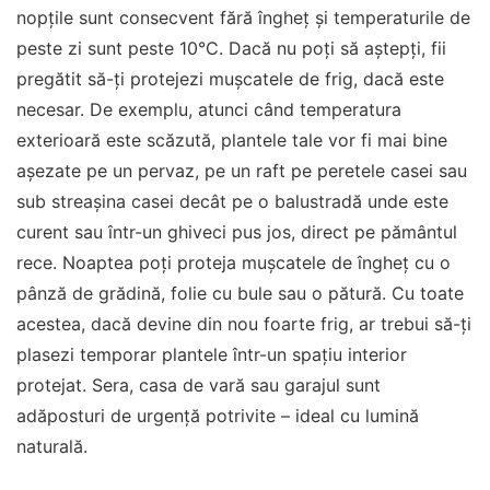
nopțile sunt consecvent fără îngheț și temperaturile de
peste zi sunt peste 10°C. Dacă nu poți să aștepți, fii
pregătit să-ți protejezi mușcatele de frig, dacă este
necesar. De exemplu, atunci când temperatura
exterioară este scăzută, plantele tale vor fi mai bine
așezate pe un pervaz, pe un raft pe peretele casei sau
sub streașina casei decât pe o balustradă unde este
curent sau într-un ghiveci pus jos, direct pe pământul
rece. Noaptea poți proteja mușcatele de îngheț cu o
pânză de grădină, folie cu bule sau o pătură. Cu toate
acestea, dacă devine din nou foarte frig, ar trebui să-ți
plasezi temporar plantele într-un spațiu interior
protejat. Sera, casa de vară sau garajul sunt
adăposturi de urgență potrivite – ideal cu lumină
naturală.