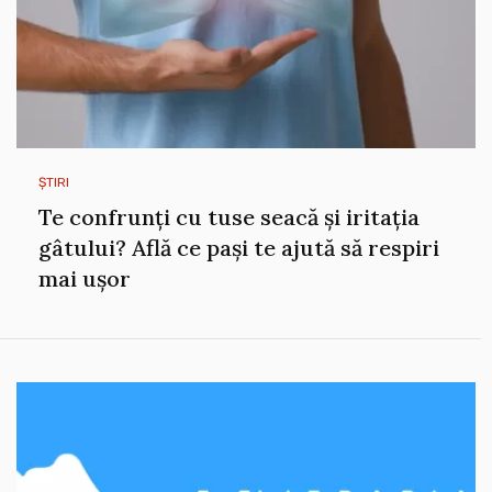
ȘTIRI
Te confrunți cu tuse seacă și iritația
gâtului? Află ce pași te ajută să respiri
mai ușor