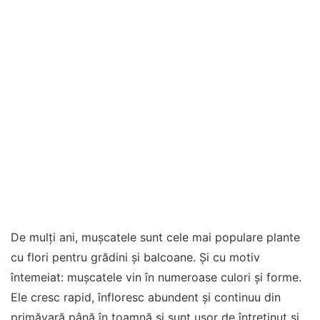
De mulți ani, mușcatele sunt cele mai populare plante
cu flori pentru grădini și balcoane. Și cu motiv
întemeiat: mușcatele vin în numeroase culori și forme.
Ele cresc rapid, înfloresc abundent și continuu din
primăvară până în toamnă și sunt ușor de întreținut și