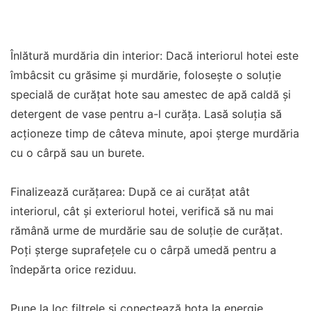
Înlătură murdăria din interior: Dacă interiorul hotei este
îmbâcsit cu grăsime și murdărie, folosește o soluție
specială de curățat hote sau amestec de apă caldă și
detergent de vase pentru a-l curăța. Lasă soluția să
acționeze timp de câteva minute, apoi șterge murdăria
cu o cârpă sau un burete.
Finalizează curățarea: După ce ai curățat atât
interiorul, cât și exteriorul hotei, verifică să nu mai
rămână urme de murdărie sau de soluție de curățat.
Poți șterge suprafețele cu o cârpă umedă pentru a
îndepărta orice reziduu.
Pune la loc filtrele și conectează hota la energie