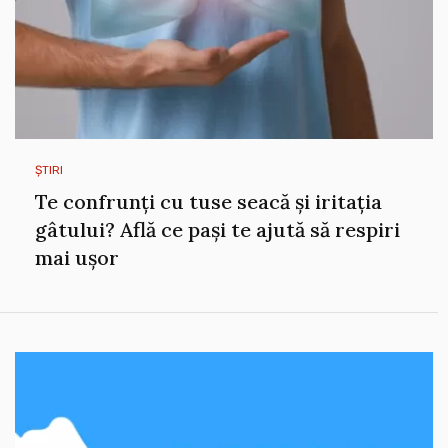
ȘTIRI
Te confrunți cu tuse seacă și iritația
gâtului? Află ce pași te ajută să respiri
mai ușor