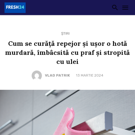
ȘTIRI
Cum se curăță repejor și ușor o hotă
murdară, îmbâcsită cu praf și stropită
cu ulei
VLAD PATRIK
13 MARTIE 2024