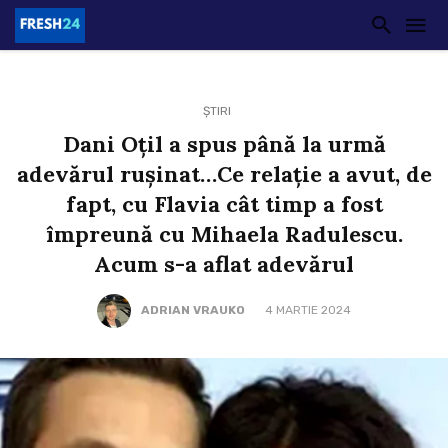
ȘTIRI
Dani Oțil a spus până la urmă
adevărul rușinat…Ce relație a avut, de
fapt, cu Flavia cât timp a fost
împreună cu Mihaela Radulescu.
Acum s-a aflat adevărul
ADRIAN VRAUKO
4 MARTIE 2024