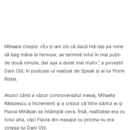
Mihaela citește: «Eu ți-am zis că dacă mă lași pe mine
să bag mâna la fermoar, se termină totul în mai puțin
de două minute, dar așa a durat mai mult»”, a povestit
Dani Oțil, în podcast-ul realizat de Speak și al lui Florin
Ristei.
Atunci când a văzut controversatul mesaj, Mihaela
Rădulescu a încremenit și a crezut că între iubitul ei și
Flavia Mihășan se întâmplă ceva. Însă, realitatea era cu
totul alta, căci Flavia din mesajul cu pricina nu era
colega lui Dani Oțil.