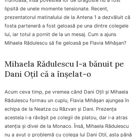
frumoasă, însă povestea lor de dragoste nu a fost
lipsită de unele momente tensionate. Recent,
prezentatorul matinalului de la Antena 1 a dezvăluit că
fosta parteneră a fost geloasă pe una dintre colegele
lui, iar totul a pornit de la un mesaj. Cum a ajuns
Mihaela Rădulescu să fie geloasă pe Flavia Mihășan?
Mihaela Rădulescu l-a bănuit pe
Dani Oțil că a înșelat-o
Acum ceva timp, pe vremea când Dani Oțil și Mihaela
Rădulescu formau un cuplu, Flavia Mihășan ajungea în
echipa de la Neatza cu Răzvan și Dani. Prezența
acesteia i-a răvășit pe colegii de platou, dar i-a atras
atenția și divei de la Monaco. Însă, Mihaela Rădulescu
nu a avut o problemă cu colega lui Dani Oțil, asta până