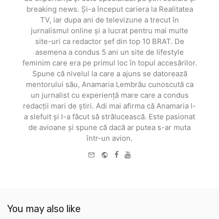
breaking news. Și-a început cariera la Realitatea
TV, iar dupa ani de televizune a trecut în
jurnalismul online și a lucrat pentru mai multe
site-uri ca redactor șef din top 10 BRAT. De
asemena a condus 5 ani un site de lifestyle
feminim care era pe primul loc în topul accesărilor.
Spune că nivelul la care a ajuns se datorează
mentorului său, Anamaria Lembrău cunoscută ca
un jurnalist cu experiență mare care a condus
redacții mari de știri. Adi mai afirma că Anamaria l-
a slefuit și l-a făcut să strălucească. Este pasionat
de avioane și spune că dacă ar putea s-ar muta
într-un avion.
e-
Website
Facebook
Youtube
mail
You may also like