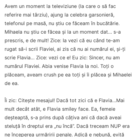
Avem un moment la televiziune (la care o să fac
referire mai târziu), ajung la celebra garsonieră,
telefonul pe masă, nu știu ce făceam în bucătărie.
Mihaela nu știu ce făcea și la un moment dat… s-a
prescris, e de mult! Zice: Ia vezi că eu când te-am
rugat să-i scrii Flaviei, ai zis că nu ai numărul ei, și-ți
scrie Flavia… Zice: vezi ce e! Eu zic: Sincer, nu am
numărul Flaviei. Abia venise Flavia la noi. Toți o
plăceam, aveam crush pe ea toți și îi plăcea și Mihaelei
de ea.
Îi zic: Citește mesajul! Dacă tot zici că e Flavia…Mai
mult decât atât, e Flavia smiley face. Ea, femeie
deșteaptă, s-a prins după câțiva ani că dacă aveai
steluță în dreptul era „nu încă”. Dacă treceam NUP era
ne începerea urmăririi penale. Adică e nebună, evită