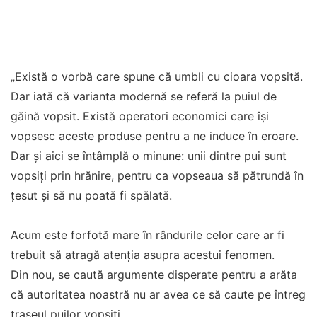
„Există o vorbă care spune că umbli cu cioara vopsită.
Dar iată că varianta modernă se referă la puiul de
găină vopsit. Există operatori economici care își
vopsesc aceste produse pentru a ne induce în eroare.
Dar și aici se întâmplă o minune: unii dintre pui sunt
vopsiți prin hrănire, pentru ca vopseaua să pătrundă în
țesut și să nu poată fi spălată.
Acum este forfotă mare în rândurile celor care ar fi
trebuit să atragă atenția asupra acestui fenomen.
Din nou, se caută argumente disperate pentru a arăta
că autoritatea noastră nu ar avea ce să caute pe întreg
traseul puilor vopsiți.