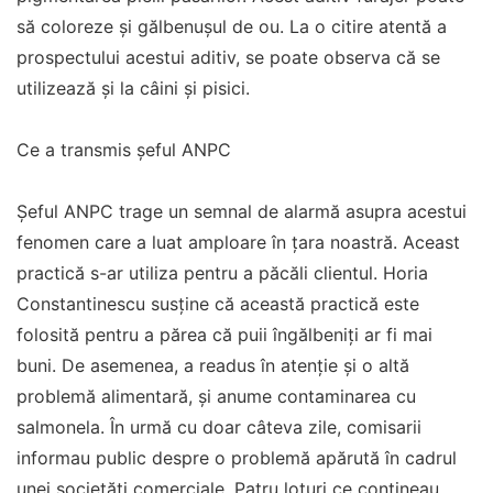
să coloreze și gălbenușul de ou. La o citire atentă a
prospectului acestui aditiv, se poate observa că se
utilizează și la câini și pisici.
Ce a transmis șeful ANPC
Șeful ANPC trage un semnal de alarmă asupra acestui
fenomen care a luat amploare în țara noastră. Aceast
practică s-ar utiliza pentru a păcăli clientul. Horia
Constantinescu susține că această practică este
folosită pentru a părea că puii îngălbeniți ar fi mai
buni. De asemenea, a readus în atenție și o altă
problemă alimentară, și anume contaminarea cu
salmonela. În urmă cu doar câteva zile, comisarii
informau public despre o problemă apărută în cadrul
unei societăți comerciale. Patru loturi ce conțineau