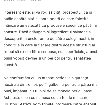
Interesant este, și vă rog să citiți prospectul, că și
ouăle capătă altă culoare odată ce este folosită
mâncare amestecată cu produsele specifice păcălirii
noastre. Dacă adăugăm și ingredientul salmonela,
descoperit la unele ferme de către colegii noștri, în
condițiile în care la fiecare dintre aceste structuri ar
trebui să existe filtre serioase, nu superficiale, atunci
puiul vopsit devine și un pericol pentru sănătatea
noastră.
Ne confruntăm cu un atentat serios la siguranța
fiecăruia dintre noi: pui îngălbeniți pentru a părea mai
buni, împănați cu tulpini de salmonela periculoase.
Asta este ceea ce numesc eu un fel de mâncare
„gustos”. Astăzi, vom trimite informare către absolut