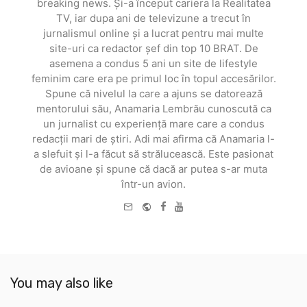
breaking news. Și-a început cariera la Realitatea
TV, iar dupa ani de televizune a trecut în
jurnalismul online și a lucrat pentru mai multe
site-uri ca redactor șef din top 10 BRAT. De
asemena a condus 5 ani un site de lifestyle
feminim care era pe primul loc în topul accesărilor.
Spune că nivelul la care a ajuns se datorează
mentorului său, Anamaria Lembrău cunoscută ca
un jurnalist cu experiență mare care a condus
redacții mari de știri. Adi mai afirma că Anamaria l-
a slefuit și l-a făcut să strălucească. Este pasionat
de avioane și spune că dacă ar putea s-ar muta
într-un avion.
e-
Website
Facebook
Youtube
mail
You may also like