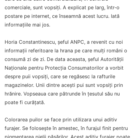
comerciale, sunt vopsiți. A explicat pe larg, într-o
postare pe internet, ce înseamnă acest lucru. Iată
informațiile mai jos.
Horia Constantinescu, șeful ANPC, a revenit cu noi
informații referitoare la hrana pe care mulți români o
consumă zi de zi. De data aceasta, șeful Autorității
Naționale pentru Protecția Consumatorilor a vorbit
despre puii vopsiți, care se regăsesc la rafturile
magazinelor. Unii dintre acești pui sunt vopsiți prin
hrănire. Vopseaua care pătrunde în țesutul său nu
poate fi curățată.
Colorarea puilor se face prin utilizara unui aditiv
furajer. Se folosește în amestec, în furajul finit pentru
pigmentarea pielii păsărilor. Acest aditiv furajer poate