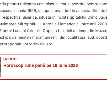
tiu pentru ridicarea unei biserici, cat si acordul pentru con
succes in iunie 1999, un aport avandu-l in aceasta directie 
 respectiva. Biserica, situata in incinta Spitalului Clinic Ju
cuvintarea Mitropolitului Antonie Plamadeala, intre anii 20
Sfantul Luca al Crimeii”. Copie a bisericii de lemn din Muzeu
 echipa de mesteri maramureseni, din localitatea Ieud, coord
protopopiatulortodoxsibiu.ro.
LIVETEXT
Horoscop rune până pe 19 iulie 2026