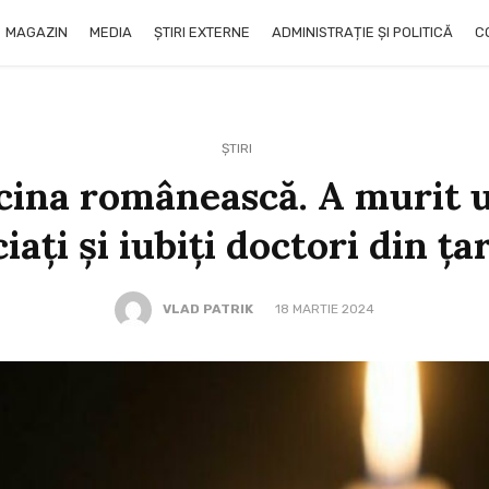
MAGAZIN
MEDIA
ȘTIRI EXTERNE
ADMINISTRAȚIE ȘI POLITICĂ
C
ȘTIRI
cina românească. A murit u
iați și iubiți doctori din ța
VLAD PATRIK
18 MARTIE 2024