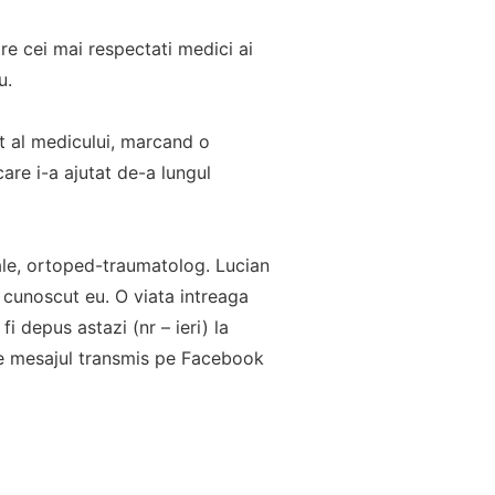
e cei mai respectati medici ai
u.
t al medicului, marcand o
are i-a ajutat de-a lungul
cale, ortoped-traumatolog. Lucian
m cunoscut eu. O viata intreaga
fi depus astazi (nr – ieri) la
ste mesajul transmis pe Facebook