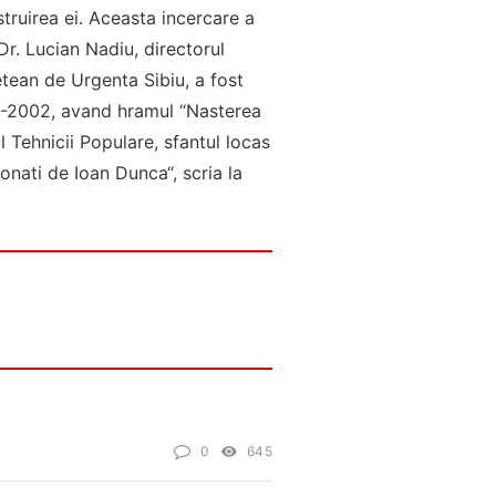
struirea ei. Aceasta incercare a
Dr. Lucian Nadiu, directorul
detean de Urgenta Sibiu, a fost
00-2002, avand hramul “Nasterea
l Tehnicii Populare, sfantul locas
onati de Ioan Dunca“, scria la
0
645