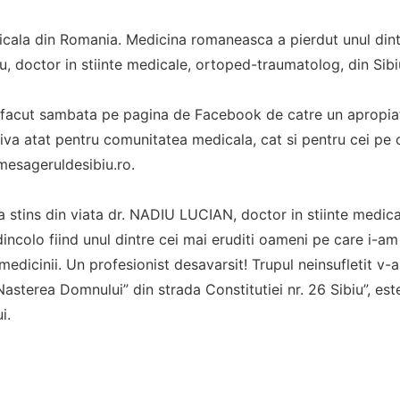
icala din Romania. Medicina romaneasca a pierdut unul dintr
iu, doctor in stiinte medicale, ortoped-traumatolog, din Sibi
st facut sambata pe pagina de Facebook de catre un apropia
iva atat pentru comunitatea medicala, cat si pentru cei pe c
 mesageruldesibiu.ro.
-a stins din viata dr. NADIU LUCIAN, doctor in stiinte medi
 dincolo fiind unul dintre cei mai eruditi oameni pe care i-a
 medicinii. Un profesionist desavarsit! Trupul neinsufletit v-a 
asterea Domnului” din strada Constitutiei nr. 26 Sibiu”, e
i.