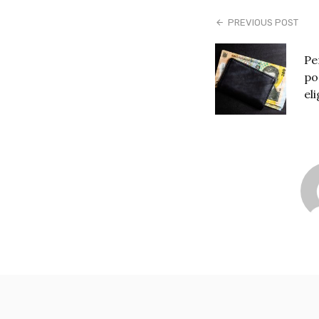
PREVIOUS POST
Pe
po
eli