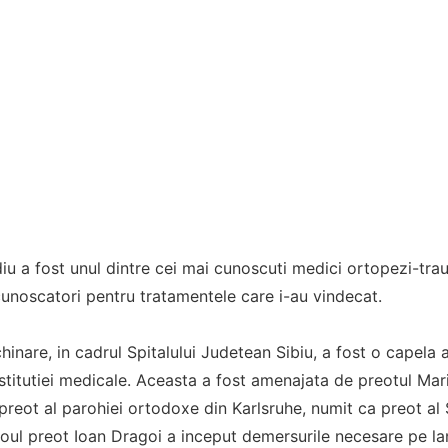
u a fost unul dintre cei mai cunoscuti medici ortopezi-trau
ecunoscatori pentru tratamentele care i-au vindecat.
chinare, in cadrul Spitalului Judetean Sibiu, a fost o capela
institutiei medicale. Aceasta a fost amenajata de preotul Mar
preot al parohiei ortodoxe din Karlsruhe, numit ca preot al S
noul preot Ioan Dragoi a inceput demersurile necesare pe l