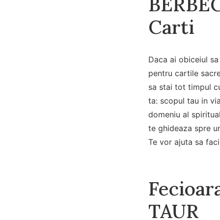
BERBE
Carti
Daca ai obiceiul sa 
pentru cartile sacre
sa stai tot timpul c
ta: scopul tau in v
domeniu al spiritua
te ghideaza spre un 
Te vor ajuta sa faci
Fecioara
TAUR