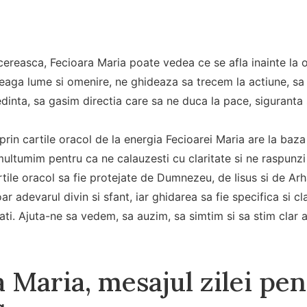
cereasca, Fecioara Maria poate vedea ce se afla inainte la o
ntreaga lume si omenire, ne ghideaza sa trecem la actiune, s
inta, sa gasim directia care sa ne duca la pace, siguranta 
prin cartile oracol de la energia Fecioarei Maria are la baza
ltumim pentru ca ne calauzesti cu claritate si ne raspunzi 
artile oracol sa fie protejate de Dumnezeu, de Iisus si de Ar
ar adevarul divin si sfant, iar ghidarea sa fie specifica si 
cati. Ajuta-ne sa vedem, sa auzim, sa simtim si sa stim clar 
 Maria, mesajul zilei pe