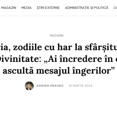
MAGAZIN
MEDIA
ȘTIRI EXTERNE
ADMINISTRAȚIE ȘI POLITICĂ
C
MAGAZIN
a, zodiile cu har la sfârşit
ivinitate: „Ai încredere în 
ascultă mesajul îngerilor”
ADRIAN VRAUKO
10 MARTIE 2024