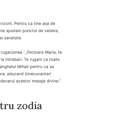
rizont. Pentru ca tine asa de
a ne ajustam punctul de vedere,
si sanatate.
 rugaciunea : „Fecioara Maria, te
la intrebari. Te rugam ca toate
hanghelul Mihail pentru ca sa
clara, aducand binecuvantari
adevarul acestor mesaje divine.”
ntru zodia