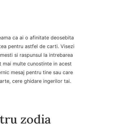
seama ca ai o afinitate deosebita
tea pentru astfel de carti. Visezi
imesti si raspunsul la intrebarea
at mai multe cunostinte in acest
ternic mesaj pentru tine sau care
rte, cere ghidare ingerilor tai.
ntru zodia