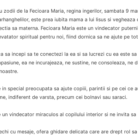
u zodii de la Fecioara Maria, regina ingerilor, sambata 9 ma
 arhanghelilor, este prea iubita mama a lui Iisus si vegheaza
ectia sa materna. Fecioara Maria este un vindecator puterni
atator spiritual pentru noi, fiind dornica sa ne ajute pe toti,
a sa incepi sa te conectezi la ea si sa lucrezi cu ea este sa o
asiune, ea ne incurajeaza, ne sustine, ne consoleaza, ne d
 noastre.
 in special preocupata sa ajute copiii, parintii si pe cei ce 
, indiferent de varsta, precum cei bolnavi sau saraci.
 un vindecator miraculos al copilului interior si ne invita sa
echi cu mesaje, ofera ghidare delicata care are drept rol sa 