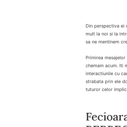
Din perspectiva ei 
mult la noi si la i
sa ne mentinem cred
Primirea mesajelor 
chemam acum. Iti mu
interactiunile cu c
strabata prin ele do
tuturor celor impli
Fecioara