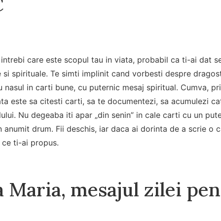
C
intrebi care este scopul tau in viata, probabil ca ti-ai dat 
 si spirituale. Te simti implinit cand vorbesti despre dragos
u nasul in carti bune, cu puternic mesaj spiritual. Cumva, pr
iata este sa citesti carti, sa te documentezi, sa acumulezi c
lului. Nu degeaba iti apar „din senin” in cale carti cu un pu
anumit drum. Fii deschis, iar daca ai dorinta de a scrie o ca
 ce ti-ai propus.
 Maria, mesajul zilei pe