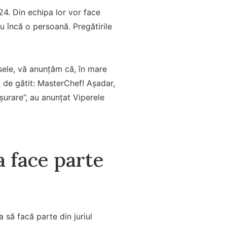
24. Din echipa lor vor face
cu încă o persoană. Pregătirile
esele, vă anunțăm că, în mare
t de gătit: MasterChef! Așadar,
ășurare”, au anunțat Viperele
a face parte
 să facă parte din juriul