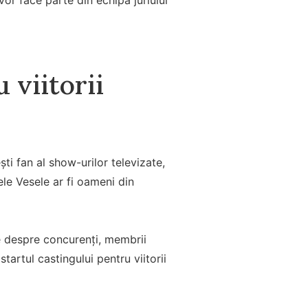
 viitorii
ti fan al show-urilor televizate,
ele Vesele ar fi oameni din
te despre concurenți, membrii
tartul castingului pentru viitorii