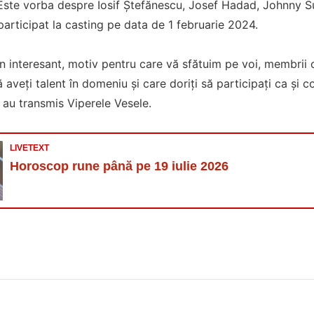
ste vorba despre Iosif Ștefănescu, Josef Hadad, Johnny S
 participat la casting pe data de 1 februarie 2024.
 interesant, motiv pentru care vă sfătuim pe voi, membrii c
 aveți talent în domeniu și care doriți să participați ca și c
”, au transmis Viperele Vesele.
LIVETEXT
Horoscop rune până pe 19 iulie 2026