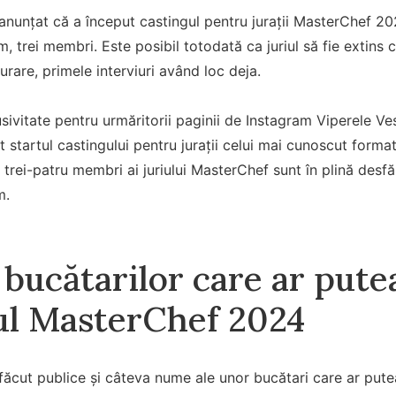
anunțat că a început castingul pentru jurații MasterChef 20
, trei membri. Este posibil totodată ca juriul să fie extins 
urare, primele interviuri având loc deja.
lusivitate pentru urmăritorii paginii de Instagram Viperele V
t startul castingului pentru jurații celui mai cunoscut forma
i trei-patru membri ai juriului MasterChef sunt în plină desf
m.
bucătarilor care ar pute
iul MasterChef 2024
făcut publice și câteva nume ale unor bucătari care ar putea