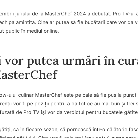
mbrii juriului de la MasterChef 2024 a debutat. Pro TV-ul 
chipa amintită. Cine ar putea să fie bucătarii care vor da v
ut public în mediul online.
 vor putea urmări în cu
asterChef
w-ului culinar MasterChef este pe cale să fie pus la punct 
enții vor fi pe poziții pentru a da tot ce au mai bun și trei 
ifuzată de Pro TV își vor da verdictul pentru bucatele gătite
gătiți, ca în fiecare sezon, să pornească într-o călătorie fas
ărâmul gătitului. Cine vor fi cele trei (sau patru) nume care 