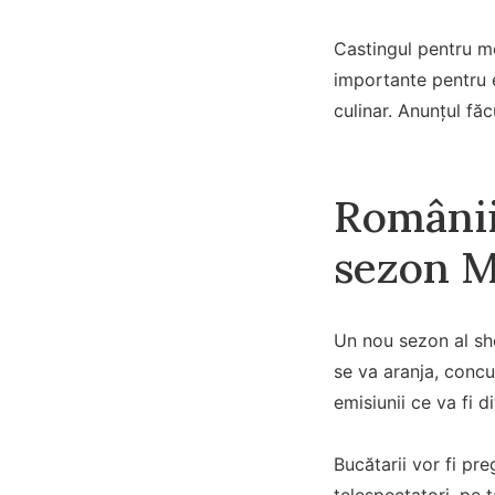
Castingul pentru me
importante pentru e
culinar. Anunțul făc
Românii
sezon M
Un nou sezon al sho
se va aranja, concur
emisiunii ce va fi d
Bucătarii vor fi pre
telespectatori, pe t