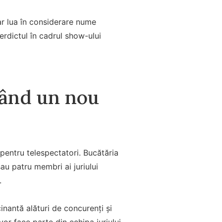
ar lua în considerare nume
erdictul în cadrul show-ului
rând un nou
pentru telespectatori. Bucătăria
sau patru membri ai juriului
.
cinantă alături de concurenți și
vor face parte din echipa juriului