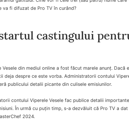
e va fi difuzat de Pro TV în curând?
startul castingului pentru
e Vesele din mediul online a fost făcut marele anunț. Dacă eș
tii deja despre ce este vorba. Administratorii contului Viper
eră publicului detalii picante din culisele emisiunilor.
atorii contului Viperele Vesele fac publice detalii importan
misiuni. În urmă cu puțin timp, s-a dezvăluit că Pro TV a dat s
 MasterChef 2024.