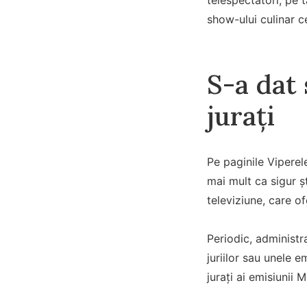
show-ului culinar c
S-a dat 
jurați
Pe paginile Viperel
mai mult ca sigur ș
televiziune, care of
Periodic, administr
juriilor sau unele e
jurați ai emisiunii