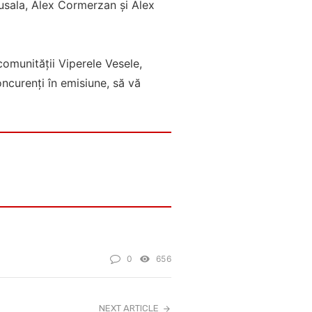
usala, Alex Cormerzan și Alex
omunității Viperele Vesele,
oncurenți în emisiune, să vă
0
656
NEXT ARTICLE