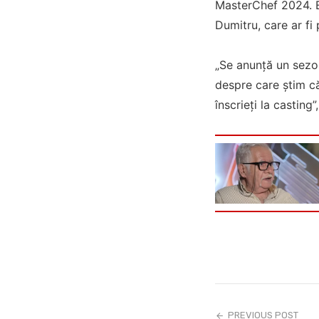
MasterChef 2024. E
Dumitru, care ar fi
„Se anunță un sezon
despre care știm că
înscrieți la casting
PREVIOUS POST