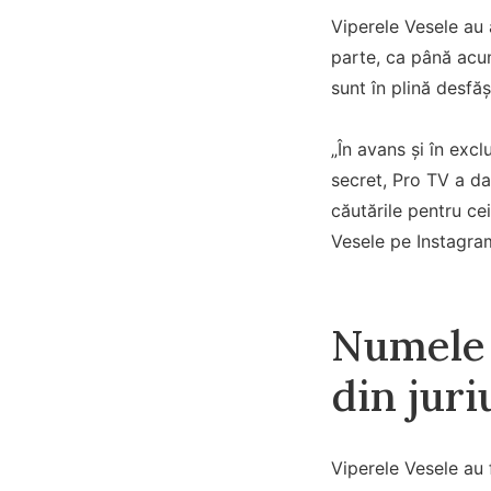
Viperele Vesele au 
parte, ca până acum
sunt în plină desfăș
„În avans și în exc
secret, Pro TV a da
căutările pentru ce
Vesele pe Instagra
Numele 
din jur
Viperele Vesele au 