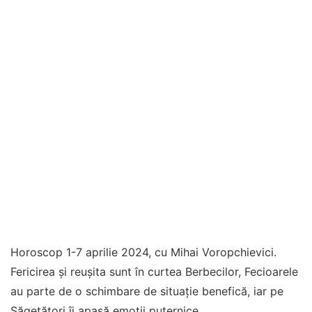
Horoscop 1-7 aprilie 2024, cu Mihai Voropchievici.
Fericirea și reușita sunt în curtea Berbecilor, Fecioarele
au parte de o schimbare de situație benefică, iar pe
Săgetători îi apasă emoţii puternice.