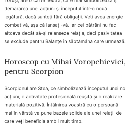
Totuși, are o carte neutră, care mai simbolizează și
demararea unei acțiuni și începutul într-o nouă
legătură, dacă sunteți fără obligații. Veți avea energie
combativă, aşa că lansați-vă. Iar cei bătrâni nu fac
altceva decât să-și relanseze relația, deci pasivitatea
se exclude pentru Balanțe în săptămâna care urmează.
Horoscop cu Mihai Voropchievici,
pentru Scorpion
Scorpionul are Stea, ce simbolizează începutul unei noi
acțiuni, o activitate profesională reușită și o realizare
materială pozitivă. Întâlnirea voastră cu o persoană
mai în vârstă va pune bazele solide ale unei relații de
care veți beneficia ambii mult timp.