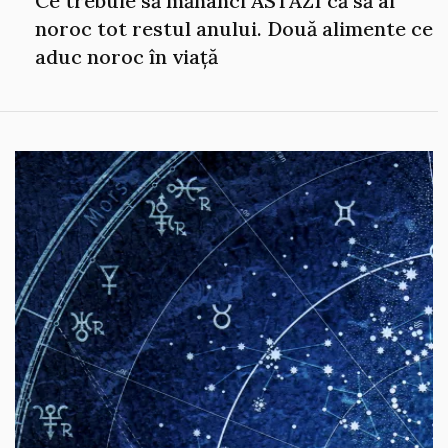
Ce trebuie să mănânci ASTĂZI că să ai
noroc tot restul anului. Două alimente ce
aduc noroc în viață