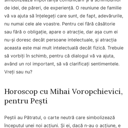
de idei, de păreri, de experiență. O reuniune de familie
vă va ajuta să înțelegeți care sunt, de fapt, adevărurile,
nu numai cele ale voastre. Pentru cei fără căsătorie
sau fără o obligație, apare o atracție, dar așa cum ei
nu-și doresc decât persoane intelectuale, şi atracția
aceasta este mai mult intelectuală decât fizică. Trebuie
să vorbiți în schimb, pentru că dialogul vă va ajuta,
având un rol important, să vă clarificați sentimentele.
Vreți sau nu?
Horoscop cu Mihai Voropchievici,
pentru Peşti
Peştii au Pătratul, o carte neutră care simbolizează
începutul unei noi acțiuni. Și ei, dacă n-au o acțiune, e