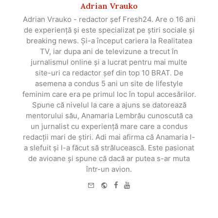
Adrian Vrauko
Adrian Vrauko - redactor șef Fresh24. Are o 16 ani
de experiență și este specializat pe știri sociale și
breaking news. Și-a început cariera la Realitatea
TV, iar dupa ani de televizune a trecut în
jurnalismul online și a lucrat pentru mai multe
site-uri ca redactor șef din top 10 BRAT. De
asemena a condus 5 ani un site de lifestyle
feminim care era pe primul loc în topul accesărilor.
Spune că nivelul la care a ajuns se datorează
mentorului său, Anamaria Lembrău cunoscută ca
un jurnalist cu experiență mare care a condus
redacții mari de știri. Adi mai afirma că Anamaria l-
a slefuit și l-a făcut să strălucească. Este pasionat
de avioane și spune că dacă ar putea s-ar muta
într-un avion.
e-
Website
Facebook
Youtube
mail