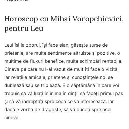
Horoscop cu Mihai Voropchievici,
pentru Leu
Leul își ia zborul, își face elan, găsește surse de
prietenie, are multe sentimente altruiste și pozitive, o
mulțime de fluxuri benefice, multe schimbări rentabile.
Cineva pe care nu l-ai văzut de mult îți face o vizită,
iar relațiile amicale, prietene și cunoștințele noi se
dublează sau se triplează. E o săptămână în care voi
trebuie să vă luați în inima în dinți, să faceți primul pas
și să vă îndreptați spre ceea ce vă interesează. Iar
dacă e vorba de dragoste, să vă duceţi spre acel
cineva.