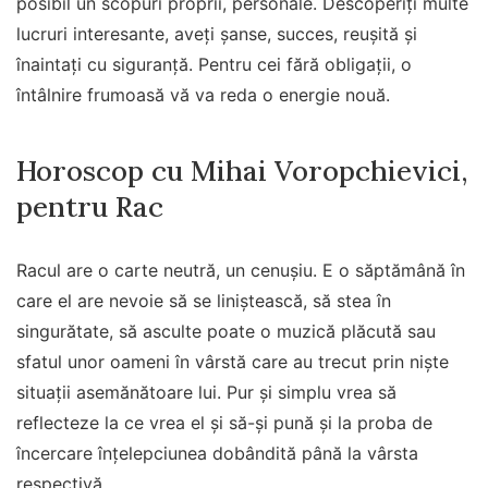
posibil un scopuri proprii, personale. Descoperiți multe
lucruri interesante, aveți șanse, succes, reușită și
înaintați cu siguranță. Pentru cei fără obligații, o
întâlnire frumoasă vă va reda o energie nouă.
Horoscop cu Mihai Voropchievici,
pentru Rac
Racul are o carte neutră, un cenușiu. E o săptămână în
care el are nevoie să se liniștească, să stea în
singurătate, să asculte poate o muzică plăcută sau
sfatul unor oameni în vârstă care au trecut prin niște
situații asemănătoare lui. Pur și simplu vrea să
reflecteze la ce vrea el și să-și pună și la proba de
încercare înțelepciunea dobândită până la vârsta
respectivă.