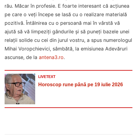
rău. Măcar în profesie. E foarte interesant că acțiunea
pe care o veți începe se lasă cu o realizare materială
pozitivă. Întâlnirea cu o persoană mai în vârstă vă
ajută să vă limpeziți gândurile și să puneți bazele unei
relații solide cu cei din jurul vostru, a spus numerologul
Mihai Voropchievici, sâmbătă, la emisiunea Adevăruri
ascunse, de la
antena3.ro
.
LIVETEXT
Horoscop rune până pe 19 iulie 2026