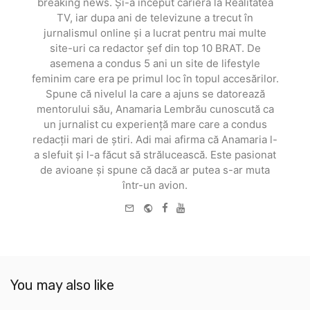
breaking news. Și-a început cariera la Realitatea
TV, iar dupa ani de televizune a trecut în
jurnalismul online și a lucrat pentru mai multe
site-uri ca redactor șef din top 10 BRAT. De
asemena a condus 5 ani un site de lifestyle
feminim care era pe primul loc în topul accesărilor.
Spune că nivelul la care a ajuns se datorează
mentorului său, Anamaria Lembrău cunoscută ca
un jurnalist cu experiență mare care a condus
redacții mari de știri. Adi mai afirma că Anamaria l-
a slefuit și l-a făcut să strălucească. Este pasionat
de avioane și spune că dacă ar putea s-ar muta
într-un avion.
e-
Website
Facebook
Youtube
mail
You may also like