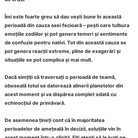
Îmi este foarte greu să dau vești bune în această
perioadă din cauza axei fecioară – pești care tulbura
emoțiile zodiilor și pot genera temeri și sentimente
de confuzie pentru nativi. Tot din această cauza se
pot genera reacții extreme, pline de exagerări și
situațiile se pot complica și mai mult.
Dacă simțiți că traversați o perioadă de teamă,
oboseală totul se datorează alinerii planetelor din
acest moment și va dispărea complet odată cu
echinocțiul de primăvară.
De asemenea țineți cont că în majoritatea
perioadelor de amețeală în decizii, soluțiile vin în
acest moment într-o clipită. Fiți atenți să le luați pe