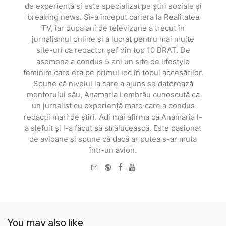
de experiență și este specializat pe știri sociale și
breaking news. Și-a început cariera la Realitatea
TV, iar dupa ani de televizune a trecut în
jurnalismul online și a lucrat pentru mai multe
site-uri ca redactor șef din top 10 BRAT. De
asemena a condus 5 ani un site de lifestyle
feminim care era pe primul loc în topul accesărilor.
Spune că nivelul la care a ajuns se datorează
mentorului său, Anamaria Lembrău cunoscută ca
un jurnalist cu experiență mare care a condus
redacții mari de știri. Adi mai afirma că Anamaria l-
a slefuit și l-a făcut să strălucească. Este pasionat
de avioane și spune că dacă ar putea s-ar muta
într-un avion.
e-
Website
Facebook
Youtube
mail
You may also like