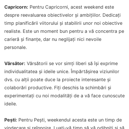
Capricorn:
Pentru Capricorni, acest weekend este
despre reevaluarea obiectivelor și ambițiilor. Dedicați
timp planificării viitorului și stabilirii unor noi obiective
realiste. Este un moment bun pentru a vă concentra pe
carieră și finanțe, dar nu neglijați nici nevoile
personale.
Vărsător:
Vărsătorii se vor simți liberi să își exprime
individualitatea și ideile unice. Împărtășirea viziunilor
dvs. cu alții poate duce la proiecte interesante și
colaborări productive. Fiți deschis la schimbări și
experimentați cu noi modalități de a vă face cunoscute
ideile.
Pești:
Pentru Pești, weekendul acesta este un timp de
vindecare și reînnoire. Luați-vă timp să vă odihniți și să