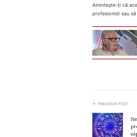
Amintește-ți că ace
profesionist sau să 
PREVIOUS POST
Si
pr
să