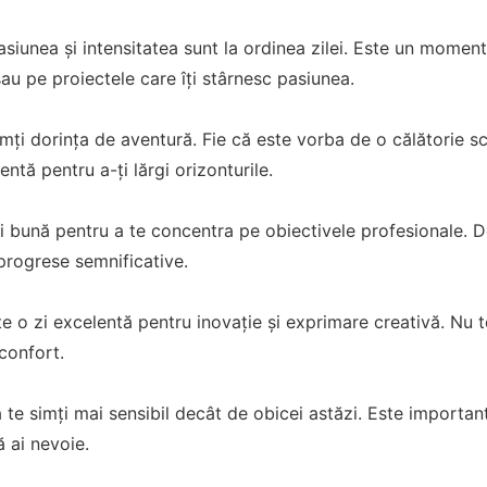
asiunea și intensitatea sunt la ordinea zilei. Este un mome
sau pe proiectele care îți stârnesc pasiunea.
mți dorința de aventură. Fie că este vorba de o călătorie s
lentă pentru a-ți lărgi orizonturile.
i bună pentru a te concentra pe obiectivele profesionale. De
 progrese semnificative.
te o zi excelentă pentru inovație și exprimare creativă. Nu te
 confort.
ă te simți mai sensibil decât de obicei astăzi. Este important
ă ai nevoie.