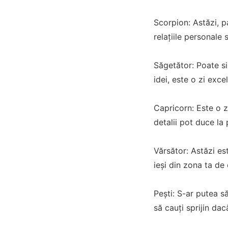
Scorpion: Astăzi, p
relațiile personale 
Săgetător: Poate si
idei, este o zi exce
Capricorn: Este o z
detalii pot duce la
Vărsător: Astăzi es
ieși din zona ta de
Pești: S-ar putea s
să cauți sprijin dac