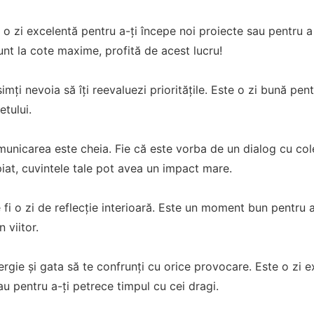
 o zi excelentă pentru a-ți începe noi proiecte sau pentru a
unt la cote maxime, profită de acest lucru!
imți nevoia să îți reevaluezi prioritățile. Este o zi bună pen
etului.
unicarea este cheia. Fie că este vorba de un dialog cu col
iat, cuvintele tale pot avea un impact mare.
i o zi de reflecție interioară. Este un moment bun pentru a te
n viitor.
nergie și gata să te confrunți cu orice provocare. Este o zi 
au pentru a-ți petrece timpul cu cei dragi.