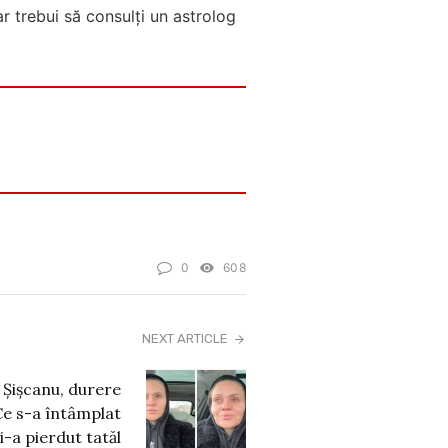
ar trebui să consulți un astrolog
0
608
NEXT ARTICLE
 Șișcanu, durere
e s-a întâmplat
i-a pierdut tatăl