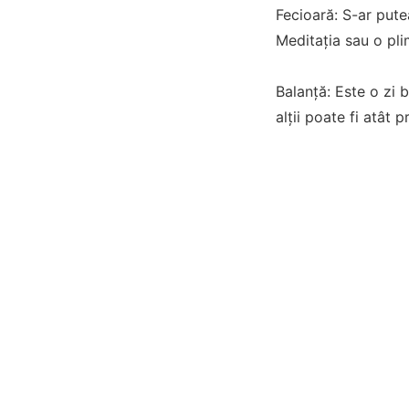
Fecioară: S-ar putea
Meditația sau o plim
Balanță: Este o zi 
alții poate fi atât p