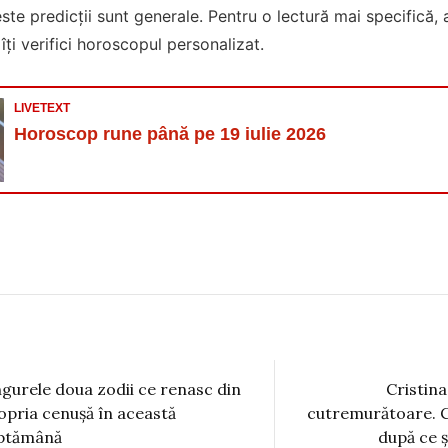
ste predicții sunt generale. Pentru o lectură mai specifică, 
îți verifici horoscopul personalizat.
LIVETEXT
Horoscop rune până pe 19 iulie 2026
ngurele doua zodii ce renasc din
Cristina
opria cenușă în această
cutremurătoare. C
ptămână
după ce ș