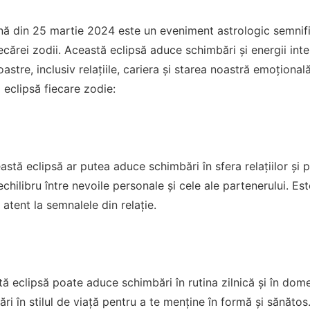
nă din 25 martie 2024 este un eveniment astrologic semnifi
ecărei zodii. Această eclipsă aduce schimbări și energii inte
oastre, inclusiv relațiile, cariera și starea noastră emoționa
 eclipsă fiecare zodie:
stă eclipsă ar putea aduce schimbări în sfera relațiilor și p
hilibru între nevoile personale și cele ale partenerului. Est
 atent la semnalele din relație.
ă eclipsă poate aduce schimbări în rutina zilnică și în domen
ări în stilul de viață pentru a te menține în formă și sănătos.