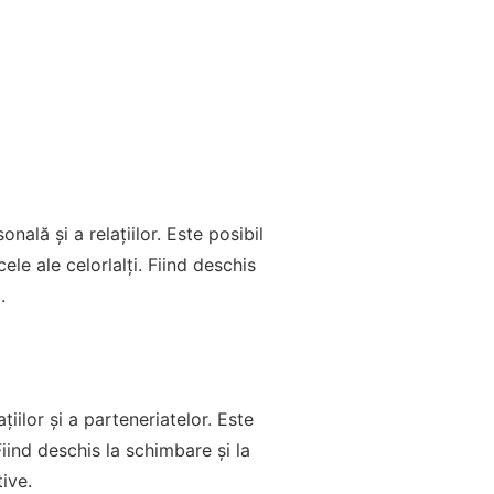
ală și a relațiilor. Este posibil
le ale celorlalți. Fiind deschis
.
iilor și a parteneriatelor. Este
iind deschis la schimbare și la
ive.