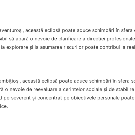
aventuroși, această eclipsă poate aduce schimbări în sfera c
bil să apară o nevoie de clarificare a direcției profesionale 
 la explorare și la asumarea riscurilor poate contribui la real
ambițioși, această eclipsă poate aduce schimbări în sfera so
ă o nevoie de reevaluare a cerințelor sociale și de stabilire a 
nd perseverent și concentrat pe obiectivele personale poate 
ice.