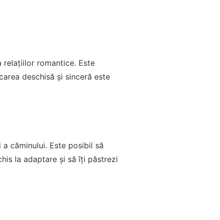
 relațiilor romantice. Este
nicarea deschisă și sinceră este
i a căminului. Este posibil să
his la adaptare și să îți păstrezi