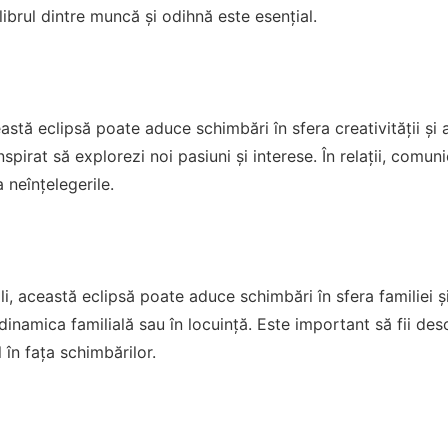
librul dintre muncă și odihnă este esențial.
stă eclipsă poate aduce schimbări în sfera creativității și a
inspirat să explorezi noi pasiuni și interese. În relații, comu
 neînțelegerile.
li, această eclipsă poate aduce schimbări în sfera familiei ș
inamica familială sau în locuință. Este important să fii desc
 în fața schimbărilor.