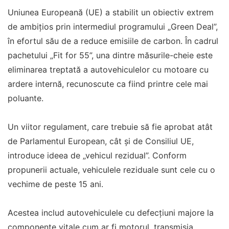
Uniunea Europeană (UE) a stabilit un obiectiv extrem
de ambițios prin intermediul programului „Green Deal”,
în efortul său de a reduce emisiile de carbon. În cadrul
pachetului „Fit for 55”, una dintre măsurile-cheie este
eliminarea treptată a autovehiculelor cu motoare cu
ardere internă, recunoscute ca fiind printre cele mai
poluante.
Un viitor regulament, care trebuie să fie aprobat atât
de Parlamentul European, cât și de Consiliul UE,
introduce ideea de „vehicul rezidual”. Conform
propunerii actuale, vehiculele reziduale sunt cele cu o
vechime de peste 15 ani.
Acestea includ autovehiculele cu defecțiuni majore la
componente vitale cum ar fi motorul, transmisia,