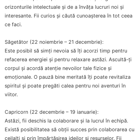
orizonturile intelectuale și de a învăța lucruri noi și
interesante. Fii curios și căută cunoașterea în tot ceea
ce faci.
Săgetător (22 noiembrie – 21 decembrie):
Este posibil să simți nevoia să îți acorzi timp pentru
refacerea energiei și pentru relaxare astăzi. Ascultă-ți
corpul și acordă atenție nevoilor tale fizice și
emoționale. O pauză bine meritată îți poate revitaliza
spiritul și poate pregăti calea pentru noi aventuri în
viitor.
Capricorn (22 decembrie – 19 ianuarie):
Astăzi, fii deschis la colaborare și la lucrul în echipă.
Există posibilitatea să obții succes prin colaborarea cu
ceilalți și prin împărtășirea ideilor și resurselor. Fii