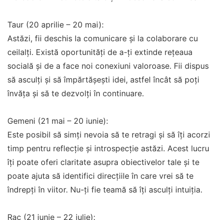
Taur (20 aprilie – 20 mai):
Astăzi, fii deschis la comunicare și la colaborare cu
ceilalți. Există oportunități de a-ți extinde rețeaua
socială și de a face noi conexiuni valoroase. Fii dispus
să asculți și să împărtășești idei, astfel încât să poți
învăța și să te dezvolți în continuare.
Gemeni (21 mai – 20 iunie):
Este posibil să simți nevoia să te retragi și să îți acorzi
timp pentru reflecție și introspecție astăzi. Acest lucru
îți poate oferi claritate asupra obiectivelor tale și te
poate ajuta să identifici direcțiile în care vrei să te
îndrepți în viitor. Nu-ți fie teamă să îți asculți intuiția.
Rac (21 iunie – 22 iulie):