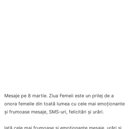
Mesaje pe 8 martie. Ziua Femeii este un prilej de a
onora femeile din toată lumea cu cele mai emoţionante
şi frumoase mesaje, SMS-uri, felicitări şi urări.
Iată cele mai frumoase şi emoţionante mesaje, urări şi