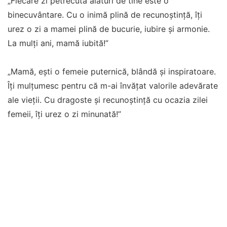
„Fiecare zi petrecută alături de tine este o
binecuvântare. Cu o inimă plină de recunoștință, îți
urez o zi a mamei plină de bucurie, iubire și armonie.
La mulți ani, mamă iubită!”
„Mamă, ești o femeie puternică, blândă și inspiratoare.
Îți mulțumesc pentru că m-ai învățat valorile adevărate
ale vieții. Cu dragoste și recunoștință cu ocazia zilei
femeii, îți urez o zi minunată!”