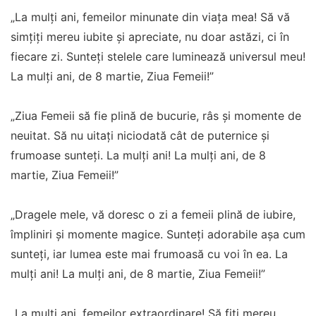
„La mulți ani, femeilor minunate din viața mea! Să vă
simțiți mereu iubite și apreciate, nu doar astăzi, ci în
fiecare zi. Sunteți stelele care luminează universul meu!
La mulţi ani, de 8 martie, Ziua Femeii!”
„Ziua Femeii să fie plină de bucurie, râs și momente de
neuitat. Să nu uitați niciodată cât de puternice și
frumoase sunteți. La mulți ani! La mulţi ani, de 8
martie, Ziua Femeii!”
„Dragele mele, vă doresc o zi a femeii plină de iubire,
împliniri și momente magice. Sunteți adorabile așa cum
sunteți, iar lumea este mai frumoasă cu voi în ea. La
mulți ani! La mulţi ani, de 8 martie, Ziua Femeii!”
„La mulți ani, femeilor extraordinare! Să fiți mereu