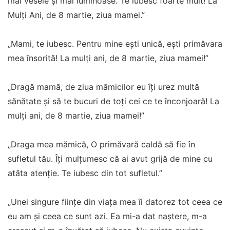
mai vesele și mai luminoase. Te iubesc foarte mult! La
Mulți Ani, de 8 martie, ziua mamei.”
„Mami, te iubesc. Pentru mine eşti unică, eşti primăvara
mea însorită! La mulţi ani, de 8 martie, ziua mamei!”
„Dragă mamă, de ziua mămicilor eu îţi urez multă
sănătate şi să te bucuri de toţi cei ce te înconjoară! La
mulţi ani, de 8 martie, ziua mamei!”
„Draga mea mămică, O primăvară caldă să fie în
sufletul tău. Îţi mulţumesc că ai avut grijă de mine cu
atâta atenţie. Te iubesc din tot sufletul.”
„Unei singure fiinţe din viaţa mea îi datorez tot ceea ce
eu am şi ceea ce sunt azi. Ea mi-a dat naştere, m-a