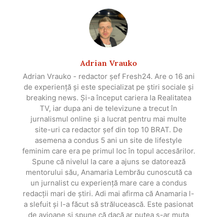
Adrian Vrauko
Adrian Vrauko - redactor șef Fresh24. Are o 16 ani
de experiență și este specializat pe știri sociale și
breaking news. Și-a început cariera la Realitatea
TV, iar dupa ani de televizune a trecut în
jurnalismul online și a lucrat pentru mai multe
site-uri ca redactor șef din top 10 BRAT. De
asemena a condus 5 ani un site de lifestyle
feminim care era pe primul loc în topul accesărilor.
Spune că nivelul la care a ajuns se datorează
mentorului său, Anamaria Lembrău cunoscută ca
un jurnalist cu experiență mare care a condus
redacții mari de știri. Adi mai afirma că Anamaria l-
a slefuit și l-a făcut să strălucească. Este pasionat
de avioane și spune că dacă ar putea s-ar muta