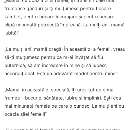
„Mama, cu ocazia zilei femeii, îți transmit cele mai
frumoase gânduri și îți mulțumesc pentru fiecare
zâmbet, pentru fiecare încurajare și pentru fiecare
clipă minunată petrecută împreună. La mulți ani, mamă
iubită!”
„La mulți ani, mamă dragă! În această zi a femeii, vreau
să-ți mulțumesc pentru că m-ai învățat să fiu
puternică, să am încredere în mine și să iubesc
necondiționat. Ești un adevărat model pentru mine!”
„Mama, în această zi specială, îți urez tot ce e mai
frumos – bucurie, sănătate, iubire și împliniri. Ești cea
mai minunată femeie pe care o cunosc. La mulți ani cu
ocazia zilei femeii!”