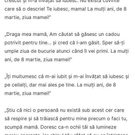
crescut şi m-a învăţat să iubesc. Nu exista cuvinte
care să o descrie! Te iubesc, mama! La mulţi ani, de 8
martie, ziua mamei!”
„Draga mea mamă, Am căutat să găsesc un cadou
potrivit pentru tine… şi cred că l-am găsit. Sper să-ţi
umple ziua de bucurie atunci când îl vei primi. La mulţi
ani, de 8 martie, ziua mamei!”
„Îţi multumesc că m-ai iubit şi m-ai învăţat să iubesc şi
pe ceilalţi, dar mai ales pe tine. La mulţi ani, de 8
martie, ziua mamei!”
„Știu că nici o persoană nu există sub acest cer care
să respire și să trăiască pentru mine precum o faci tu,
scumpă mamă. Doresc ca-n ochii tăi să lumineze