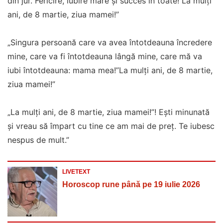
din jur. Fericire, iubire mare și succes în toate! La mulţi
ani, de 8 martie, ziua mamei!”
„Singura persoană care va avea întotdeauna încredere
mine, care va fi întotdeauna lângă mine, care mă va
iubi întotdeauna: mama mea!”La mulţi ani, de 8 martie,
ziua mamei!”
„La mulţi ani, de 8 martie, ziua mamei!”! Eşti minunată
şi vreau să împart cu tine ce am mai de preţ. Te iubesc
nespus de mult.”
LIVETEXT
Horoscop rune până pe 19 iulie 2026