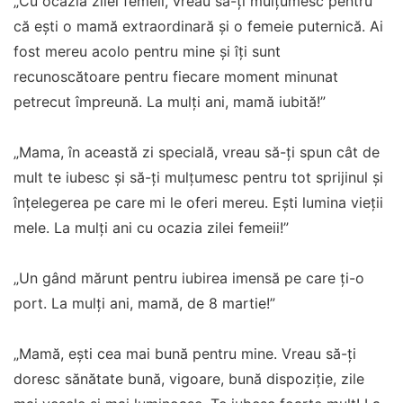
„Cu ocazia zilei femeii, vreau să-ți mulțumesc pentru
că ești o mamă extraordinară și o femeie puternică. Ai
fost mereu acolo pentru mine și îți sunt
recunoscătoare pentru fiecare moment minunat
petrecut împreună. La mulți ani, mamă iubită!”
„Mama, în această zi specială, vreau să-ți spun cât de
mult te iubesc și să-ți mulțumesc pentru tot sprijinul și
înțelegerea pe care mi le oferi mereu. Ești lumina vieții
mele. La mulți ani cu ocazia zilei femeii!”
„Un gând mărunt pentru iubirea imensă pe care ţi-o
port. La mulţi ani, mamă, de 8 martie!”
„Mamă, ești cea mai bună pentru mine. Vreau să-ți
doresc sănătate bună, vigoare, bună dispoziție, zile