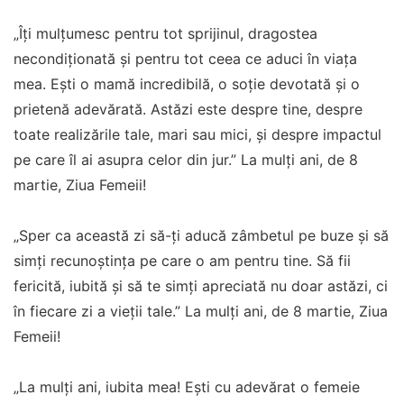
„Îți mulțumesc pentru tot sprijinul, dragostea
necondiționată și pentru tot ceea ce aduci în viața
mea. Ești o mamă incredibilă, o soție devotată și o
prietenă adevărată. Astăzi este despre tine, despre
toate realizările tale, mari sau mici, și despre impactul
pe care îl ai asupra celor din jur.” La mulţi ani, de 8
martie, Ziua Femeii!
„Sper ca această zi să-ți aducă zâmbetul pe buze și să
simți recunoștința pe care o am pentru tine. Să fii
fericită, iubită și să te simți apreciată nu doar astăzi, ci
în fiecare zi a vieții tale.” La mulţi ani, de 8 martie, Ziua
Femeii!
„La mulți ani, iubita mea! Ești cu adevărat o femeie