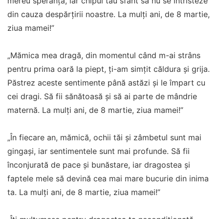
mereu speranța, iar chipul tău sfânt să nu se întristeze
din cauza despărțirii noastre. La mulţi ani, de 8 martie,
ziua mamei!”
„Mămica mea dragă, din momentul când m-ai strâns
pentru prima oară la piept, ți-am simțit căldura și grija.
Păstrez aceste sentimente până astăzi și le împart cu
cei dragi. Să fii sănătoasă și să ai parte de mândrie
maternă. La mulţi ani, de 8 martie, ziua mamei!”
„În fiecare an, mămică, ochii tăi și zâmbetul sunt mai
gingași, iar sentimentele sunt mai profunde. Să fii
înconjurată de pace și bunăstare, iar dragostea și
faptele mele să devină cea mai mare bucurie din inima
ta. La mulţi ani, de 8 martie, ziua mamei!”