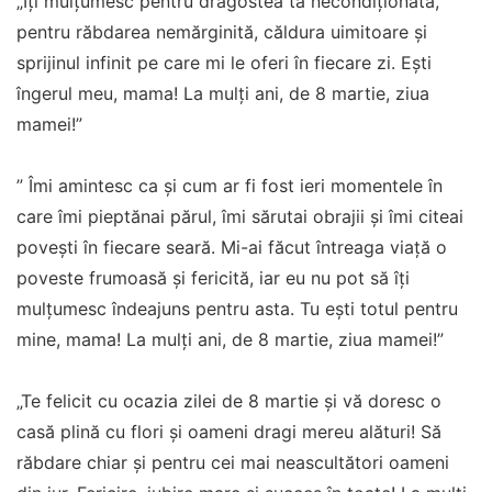
„Îți mulțumesc pentru dragostea ta necondiționată,
pentru răbdarea nemărginită, căldura uimitoare și
sprijinul infinit pe care mi le oferi în fiecare zi. Ești
îngerul meu, mama! La mulţi ani, de 8 martie, ziua
mamei!”
” Îmi amintesc ca și cum ar fi fost ieri momentele în
care îmi pieptănai părul, îmi sărutai obrajii și îmi citeai
povești în fiecare seară. Mi-ai făcut întreaga viață o
poveste frumoasă și fericită, iar eu nu pot să îți
mulțumesc îndeajuns pentru asta. Tu ești totul pentru
mine, mama! La mulţi ani, de 8 martie, ziua mamei!”
„Te felicit cu ocazia zilei de 8 martie și vă doresc o
casă plină cu flori și oameni dragi mereu alături! Să
răbdare chiar și pentru cei mai neascultători oameni