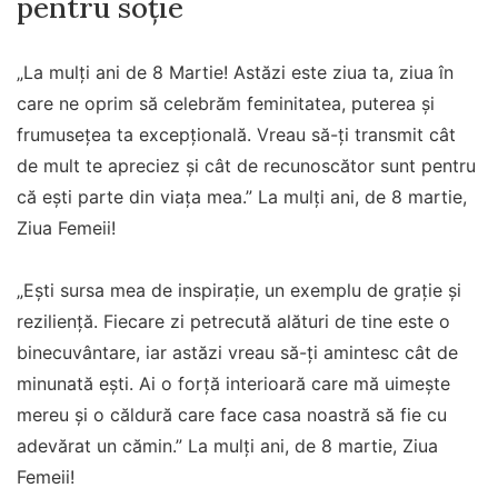
pentru soţie
„La mulți ani de 8 Martie! Astăzi este ziua ta, ziua în
care ne oprim să celebrăm feminitatea, puterea și
frumusețea ta excepțională. Vreau să-ți transmit cât
de mult te apreciez și cât de recunoscător sunt pentru
că ești parte din viața mea.” La mulţi ani, de 8 martie,
Ziua Femeii!
„Ești sursa mea de inspirație, un exemplu de grație și
reziliență. Fiecare zi petrecută alături de tine este o
binecuvântare, iar astăzi vreau să-ți amintesc cât de
minunată ești. Ai o forță interioară care mă uimește
mereu și o căldură care face casa noastră să fie cu
adevărat un cămin.” La mulţi ani, de 8 martie, Ziua
Femeii!