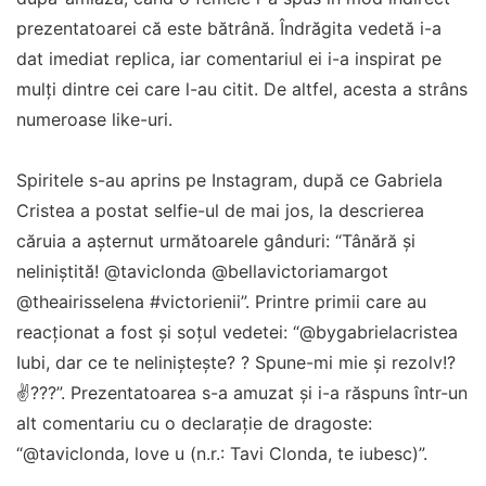
prezentatoarei că este bătrână. Îndrăgita vedetă i-a
dat imediat replica, iar comentariul ei i-a inspirat pe
mulți dintre cei care l-au citit. De altfel, acesta a strâns
numeroase like-uri.
Spiritele s-au aprins pe Instagram, după ce Gabriela
Cristea a postat selfie-ul de mai jos, la descrierea
căruia a așternut următoarele gânduri: “Tânără și
neliniștită! @taviclonda @bellavictoriamargot
@theairisselena #victorienii”. Printre primii care au
reacționat a fost și soțul vedetei: “@bygabrielacristea
Iubi, dar ce te neliniștește? ? Spune-mi mie și rezolv!?
✌???”. Prezentatoarea s-a amuzat și i-a răspuns într-un
alt comentariu cu o declarație de dragoste:
“@taviclonda, love u (n.r.: Tavi Clonda, te iubesc)”.