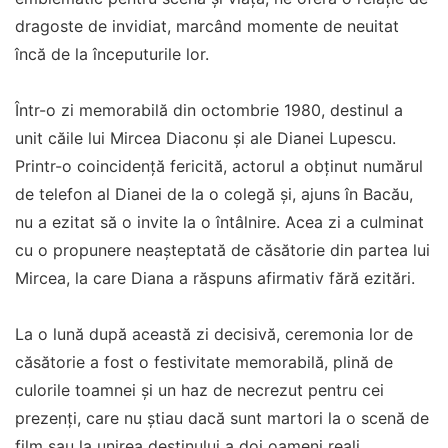
dragoste de invidiat, marcând momente de neuitat
încă de la începuturile lor.
Într-o zi memorabilă din octombrie 1980, destinul a
unit căile lui Mircea Diaconu și ale Dianei Lupescu.
Printr-o coincidență fericită, actorul a obținut numărul
de telefon al Dianei de la o colegă și, ajuns în Bacău,
nu a ezitat să o invite la o întâlnire. Acea zi a culminat
cu o propunere neașteptată de căsătorie din partea lui
Mircea, la care Diana a răspuns afirmativ fără ezitări.
La o lună după această zi decisivă, ceremonia lor de
căsătorie a fost o festivitate memorabilă, plină de
culorile toamnei și un haz de necrezut pentru cei
prezenți, care nu știau dacă sunt martori la o scenă de
film sau la unirea destinului a doi oameni reali.