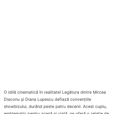
O idilă cinematică în realitate! Legătura dintre Mircea
Diaconu și Diana Lupescu defiază convențiile
showbizului, durând peste patru decenii. Acest cuplu,
emblematic pentru scenă și viață, ne oferă o relație de