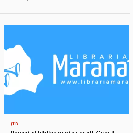
ȘTIRI
Povestiri biblice pentru copii. Cum ii