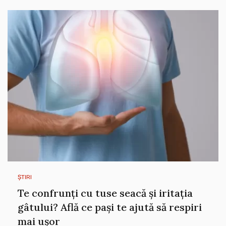
ȘTIRI
Te confrunți cu tuse seacă și iritația
gâtului? Află ce pași te ajută să respiri
mai ușor