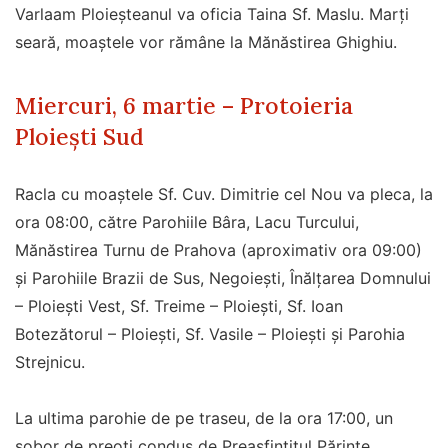
Varlaam Ploieșteanul va oficia Taina Sf. Maslu. Marți
seară, moaștele vor rămâne la Mănăstirea Ghighiu.
Miercuri, 6 martie – Protoieria
Ploiești Sud
Racla cu moaștele Sf. Cuv. Dimitrie cel Nou va pleca, la
ora 08:00, către Parohiile Bâra, Lacu Turcului,
Mănăstirea Turnu de Prahova (aproximativ ora 09:00)
și Parohiile Brazii de Sus, Negoiești, Înălțarea Domnului
– Ploiești Vest, Sf. Treime – Ploiești, Sf. Ioan
Botezătorul – Ploiești, Sf. Vasile – Ploiești și Parohia
Strejnicu.
La ultima parohie de pe traseu, de la ora 17:00, un
sobor de preoți condus de Preasfințitul Părinte