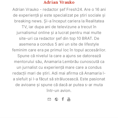
Adrian Vrauko
Adrian Vrauko - redactor șef Fresh24. Are o 16 ani
de experiență și este specializat pe știri sociale și
breaking news. Și-a început cariera la Realitatea
TV, iar dupa ani de televizune a trecut în
jurnalismul online și a lucrat pentru mai multe
site-uri ca redactor șef din top 10 BRAT. De
asemena a condus 5 ani un site de lifestyle
feminim care era pe primul loc în topul accesărilor.
Spune că nivelul la care a ajuns se datorează
mentorului său, Anamaria Lembrău cunoscută ca
un jurnalist cu experiență mare care a condus
redacții mari de știri. Adi mai afirma că Anamaria l-
a slefuit și l-a făcut să strălucească. Este pasionat
de avioane și spune că dacă ar putea s-ar muta
într-un avion.
e-
Website
Facebook
Youtube
mail