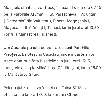
Moaștele sfântului vor trece, începând de la ora 07:45,
pe la Parohiile Afumați II, Sf. Parascheva – Voluntari
(„Catedrala” din Voluntari), Pipera, Mogoșoaia I,
Mogoșoaia II, Atârnați I, Tamași, iar în jurul orei 13:30
vor fi la Mănăstirea Țigănești.
Următoarele puncte de pe traseu sunt Parohiile
Preoțești, Balotești și Căciulați, unde moaștele vor
trece doar prin fața bisericilor. În jurul orei 15:15,
moaștele ajung la Mănăstirea Căldărușani, iar la 16:00
la Mănăstirea Sitaru.
Pelerinajul zilei se va încheia cu Taina Sf. Maslu
oficiată, de la ora 17:00, la Parohia Otopeni.