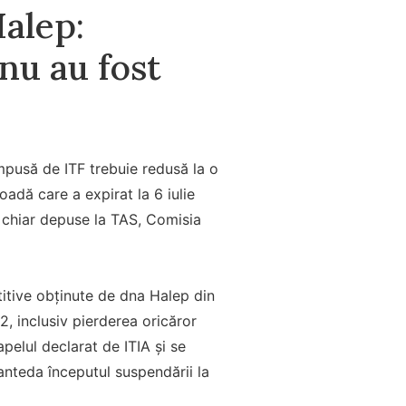
Halep:
 nu au fost
 impusă de ITF trebuie redusă la o
adă care a expirat la 6 iulie
e chiar depuse la TAS, Comisia
itive obținute de dna Halep din
, inclusiv pierderea oricăror
apelul declarat de ITIA și se
anteda începutul suspendării la