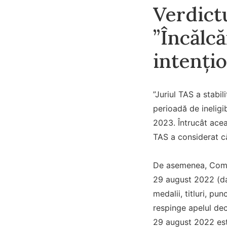
Verdict
”Încălcă
intenți
”Juriul TAS a stabil
perioadă de ineligi
2023. Întrucât acea
TAS a considerat că
De asemenea, Comis
29 august 2022 (dat
medalii, titluri, pu
respinge apelul dec
29 august 2022 est