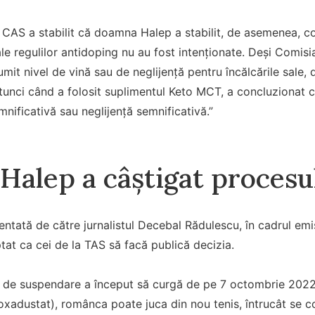
 CAS a stabilit că doamna Halep a stabilit, de asemenea, con
 ale regulilor antidoping nu au fost intenționate. Deși Com
mit nivel de vină sau de neglijență pentru încălcările sale
atunci când a folosit suplimentul Keto MCT, a concluzionat c
mnificativă sau neglijență semnificativă.”
Halep a câștigat procesu
entată de către jurnalistul Decebal Rădulescu, în cadrul emis
tat ca cei de la TAS să facă publică decizia.
de suspendare a început să curgă de pe 7 octombrie 2022 
oxadustat), românca poate juca din nou tenis, întrucât se c