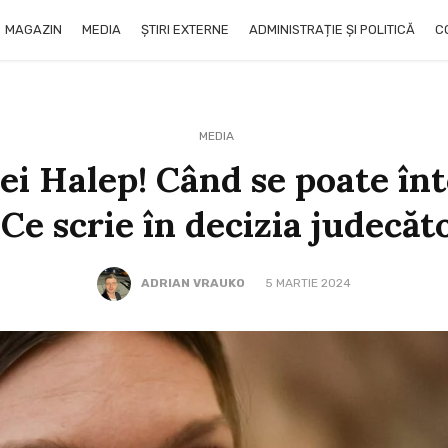
MAGAZIN
MEDIA
ȘTIRI EXTERNE
ADMINISTRAȚIE ȘI POLITICĂ
C
MEDIA
i Halep! Când se poate înt
 Ce scrie în decizia judecăt
ADRIAN VRAUKO
5 MARTIE 2024