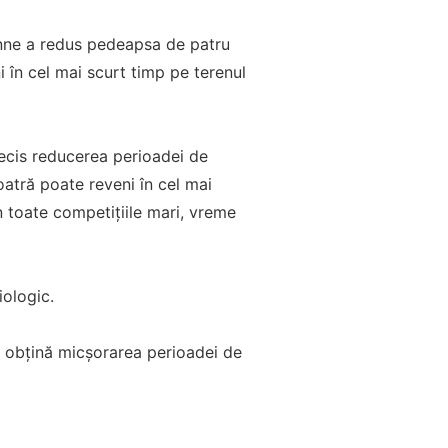
sanne a redus pedeapsa de patru
 în cel mai scurt timp pe terenul
decis reducerea perioadei de
atră poate reveni în cel mai
n toate competițiile mari, vreme
ologic.
să obțină micșorarea perioadei de