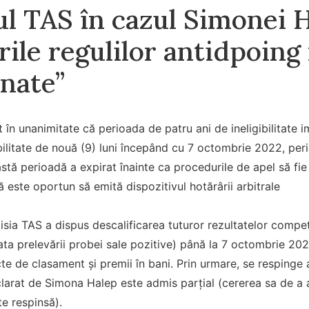
ul TAS în cazul Simonei 
rile regulilor antidpoing
onate”
it în unanimitate că perioada de patru ani de ineligibilitate
bilitate de nouă (9) luni începând cu 7 octombrie 2022, perio
stă perioadă a expirat înainte ca procedurile de apel să fi
 este oportun să emită dispozitivul hotărârii arbitrale
ia TAS a dispus descalificarea tuturor rezultatelor compet
a prelevării probei sale pozitive) până la 7 octombrie 2022
ncte de clasament și premii în bani. Prin urmare, se respinge 
larat de Simona Halep este admis parțial (cererea sa de a 
e respinsă).