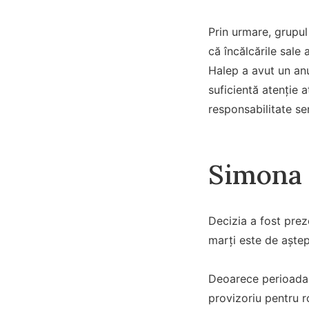
Prin urmare, grupul
că încălcările sale
Halep a avut un anu
suficientă atenție 
responsabilitate se
Simona 
Decizia a fost prez
marți este de aștep
Deoarece perioada 
provizoriu pentru r