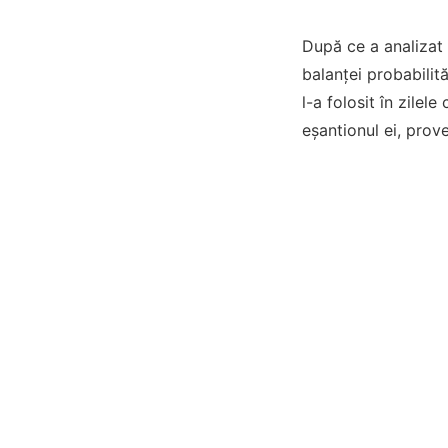
După ce a analizat 
balanței probabilit
l-a folosit în zile
eșantionul ei, prov