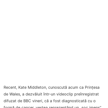
Recent, Kate Middleton, cunoscută acum ca Prințesa
de Wales, a dezvăluit într-un videoclip preînregistrat
difuzat de BBC vineri, că a fost diagnosticată cu o
formă de cancer, vestea reprezentând un „șoc imens”