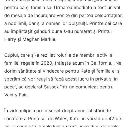
pentru ea și familia sa. Urmarea imediată a fost un val
de mesaje de încurajare venite din partea celebrităților,
a nobilimii, dar și a oamenilor obișnuiți. Printre cei care
au împărtășit gânduri bune s-au numărat și Prințul
Harry și Meghan Markle.
Cuplul, care și-a reziliat rolurile de membri activi ai
familiei regale în 2020, trăiește acum în California. „Ne
dorim sănătate și vindecare pentru Kate și familia ei și
sperăm că vor reuși să facă acest lucru în privat și în
pace”, au declarat Sussex într-un comunicat pentru
Vanity Fair.
În videoclipul care a servit drept anunț al stării de
sănătate a Prințesei de Wales, Kate, în vârstă de 42 de
ani, a spus că ultimele luni au fost „incredibil de grele