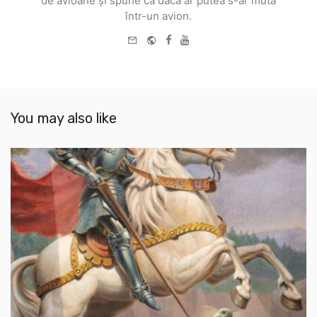
de avioane și spune că dacă ar putea s-ar muta
într-un avion.
e-
Website
Facebook
Youtube
mail
You may also like