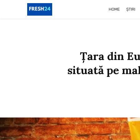
HOME
ȘTIRI
Ţara din Eu
situată pe ma