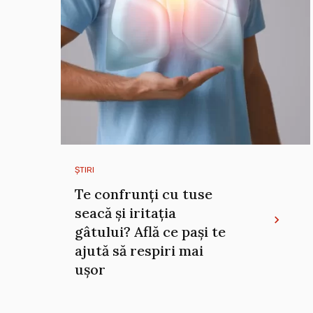
ȘTIRI
Te confrunți cu tuse
seacă și iritația
gâtului? Află ce pași te
ajută să respiri mai
ușor