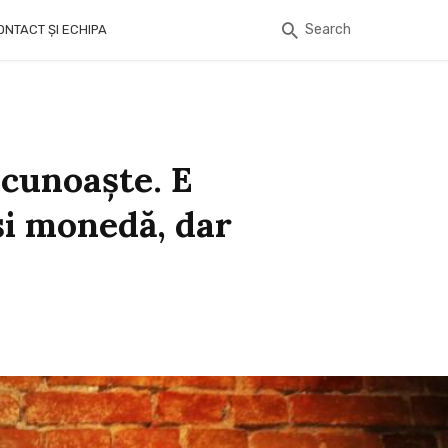
Search
ONTACT ȘI ECHIPA
ecunoaşte. E
şi monedă, dar