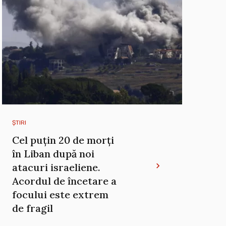
ȘTIRI
Cel puțin 20 de morți
în Liban după noi
atacuri israeliene.
Acordul de încetare a
focului este extrem
de fragil