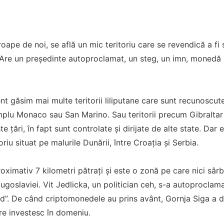
oape de noi, se află un mic teritoriu care se revendică a fi 
 Are un preşedinte autoproclamat, un steg, un imn, monedă 
t găsim mai multe teritorii liliputane care sunt recunoscute 
plu Monaco sau San Marino. Sau teritorii precum Gibraltar 
e ţări, în fapt sunt controlate şi dirijate de alte state. Da
toriu situat pe malurile Dunării, între Croaţia şi Serbia.
ximativ 7 kilometri pătraţi şi este o zonă pe care nici sârbi
goslaviei. Vit Jedlicka, un politician ceh, s-a autoproclamat
nd”. De când criptomonedele au prins avânt, Gornja Siga a 
are investesc în domeniu.