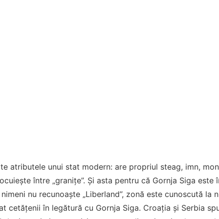
te atributele unui stat modern: are propriul steag, imn, mo
locuieşte între „graniţe”. Şi asta pentru că Gornja Siga este 
 nimeni nu recunoaşte „Liberland”, zonă este cunoscută la n
zat cetăţenii în legătură cu Gornja Siga. Croaţia şi Serbia s