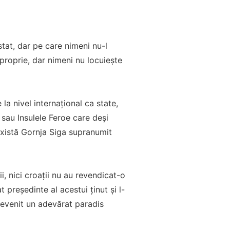
stat, dar pe care nimeni nu-l
proprie, dar nimeni nu locuieşte
la nivel internaţional ca state,
sau Insulele Feroe care deşi
r există Gornja Siga supranumit
i, nici croaţii nu au revendicat-o
 preşedinte al acestui ţinut şi l-
devenit un adevărat paradis