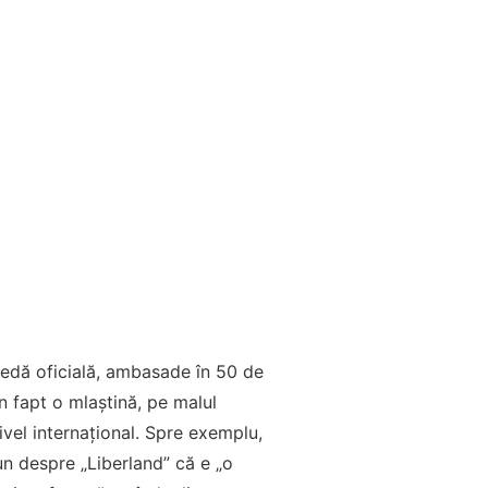
nedă oficială, ambasade în 50 de
în fapt o mlaştină, pe malul
ivel internaţional. Spre exemplu,
pun despre „Liberland” că e „o