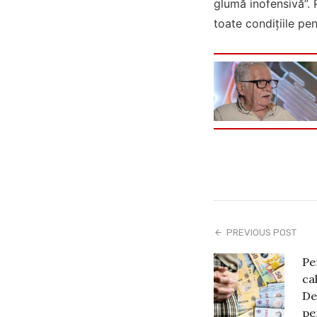
glumă inofensivă”. 
toate condiţiile pent
PREVIOUS POST
Pe
ca
De
pe