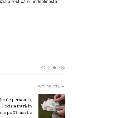
uzia a fost că nu îndeplineşte
0
492
NEXT ARTICLE
lei de persoană,
 Decizia intră în
are pe 21 martie