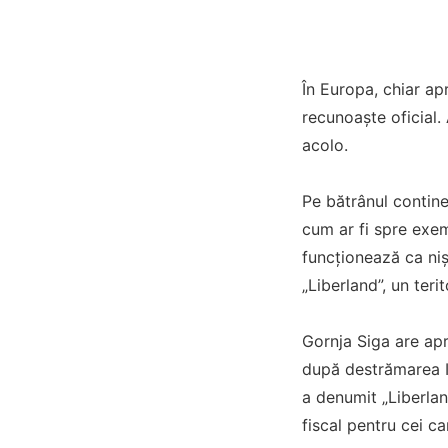
În Europa, chiar apr
recunoaşte oficial.
acolo.
Pe bătrânul continen
cum ar fi spre exem
funcţionează ca nişt
„Liberland”, un teri
Gornja Siga are apro
după destrămarea Iu
a denumit „Liberla
fiscal pentru cei c