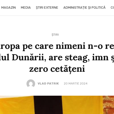
MAGAZIN
MEDIA
ȘTIRI EXTERNE
ADMINISTRAȚIE ȘI POLITICĂ
C
ȘTIRI
ropa pe care nimeni n-o r
lul Dunării, are steag, imn 
zero cetăţeni
VLAD PATRIK
20 MARTIE 2024