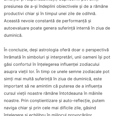
presiunea de a-și îndeplini obiectivele și de a rămâne
productivi chiar și în timpul unei zile de odihnă.
Această nevoie constantă de performanță și
autoevaluare poate genera suferință internă în ziua de
duminică.
În concluzie, deși astrologia oferă doar o perspectivă
înrămată în simboluri și interpretări, unii oameni își pot
găsi confortul în înțelegerea influenței zodiacului
asupra vieții lor. În timp ce unele semne zodiacale pot
simți mai multă suferință în ziua de duminică, este
important să ne amintim că puterea de a influența
cursul vieții noastre rămâne întotdeauna în mâinile
noastre. Prin conștientizare și auto-reflecție, putem
naviga chiar și prin cele mai dificile zile, găsind
înțelegere și echilibru în mijlocul provocărilor.