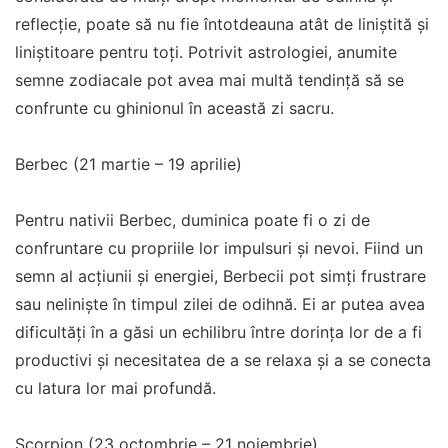
reflecție, poate să nu fie întotdeauna atât de liniștită și
liniștitoare pentru toți. Potrivit astrologiei, anumite
semne zodiacale pot avea mai multă tendință să se
confrunte cu ghinionul în această zi sacru.
Berbec (21 martie – 19 aprilie)
Pentru nativii Berbec, duminica poate fi o zi de
confruntare cu propriile lor impulsuri și nevoi. Fiind un
semn al acțiunii și energiei, Berbecii pot simți frustrare
sau neliniște în timpul zilei de odihnă. Ei ar putea avea
dificultăți în a găsi un echilibru între dorința lor de a fi
productivi și necesitatea de a se relaxa și a se conecta
cu latura lor mai profundă.
Scorpion (23 octombrie – 21 noiembrie)