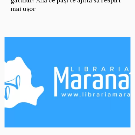
gâtului? Află ce pași te ajută să respiri
mai ușor