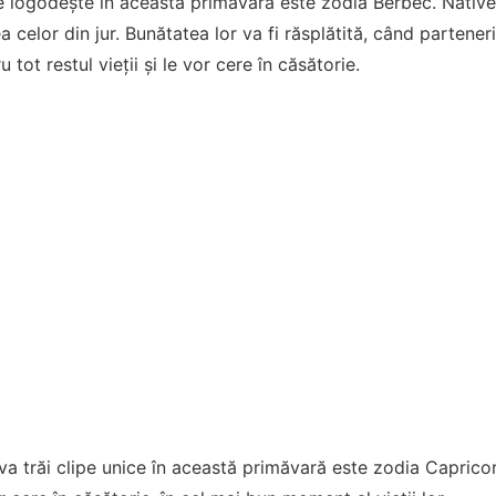
 logodește în această primăvară este zodia Berbec. Nativel
ea celor din jur. Bunătatea lor va fi răsplătită, când partene
u tot restul vieții și le vor cere în căsătorie.
a trăi clipe unice în această primăvară este zodia Capricorn.