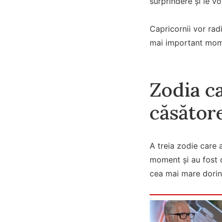
surprindere și le vo
Capricornii vor rad
mai important mom
Zodia ca
căsător
A treia zodie care a
moment și au fost 
cea mai mare dorinț