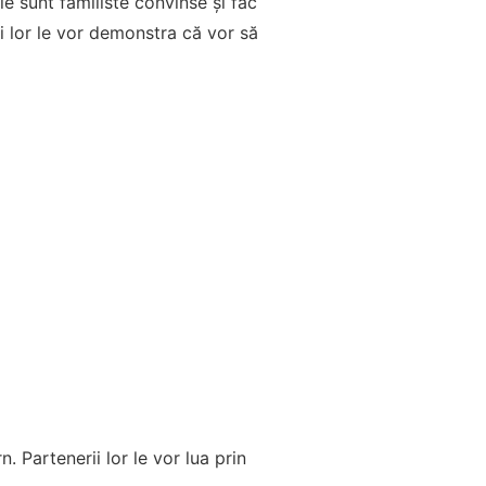
e sunt familiste convinse și fac
rii lor le vor demonstra că vor să
 Partenerii lor le vor lua prin