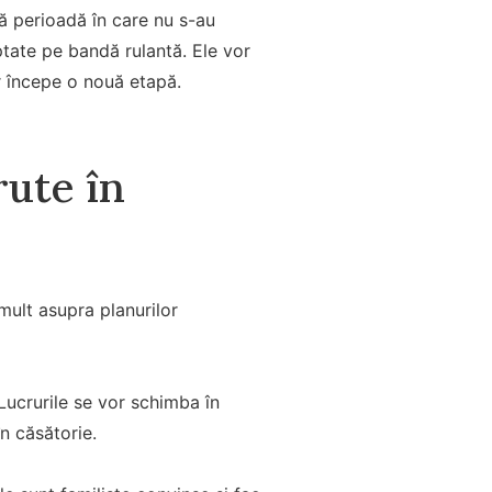
ă perioadă în care nu s-au
eptate pe bandă rulantă. Ele vor
or începe o nouă etapă.
rute în
ult asupra planurilor
 Lucrurile se vor schimba în
n căsătorie.