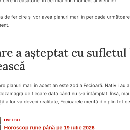
r cere în căsătorie, în cel mai bun moment al vieții lor.
ia de fericire și vor avea planuri mari în perioada următoare
ent.
re a așteptat cu sufletul 
ească
re planuri mari în acest an este zodia Fecioară. Nativii au a
dezamăgiți de fiecare dată când nu s-a întâmplat. Însă, mai
ă a lor va deveni realitate, Fecioarele merită din plin tot c
LIVETEXT
Horoscop rune până pe 19 iulie 2026