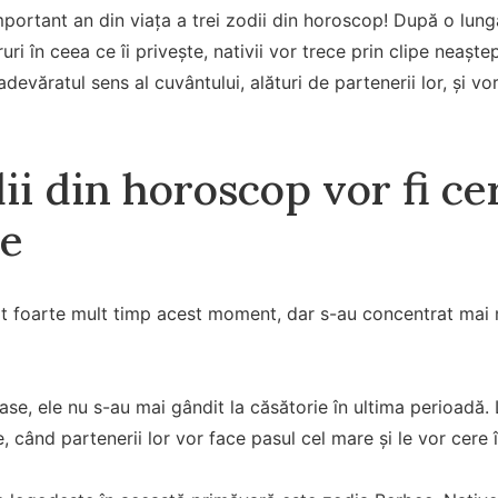
ortant an din viața a trei zodii din horoscop! După o lung
ri în ceea ce îi privește, nativii vor trece prin clipe neașt
adevăratul sens al cuvântului, alături de partenerii lor, și v
ii din horoscop vor fi ce
ie
at foarte mult timp acest moment, dar s-au concentrat mai m
oase, ele nu s-au mai gândit la căsătorie în ultima perioadă.
 când partenerii lor vor face pasul cel mare și le vor cere î