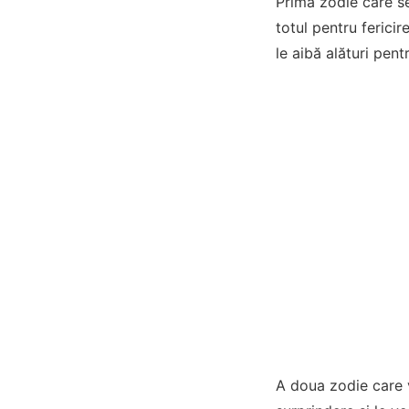
Prima zodie care se
totul pentru fericir
le aibă alături pentr
A doua zodie care v