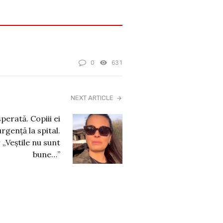
0
631
NEXT ARTICLE
perată. Copiii ei
rgență la spital.
 „Veștile nu sunt
bune…”