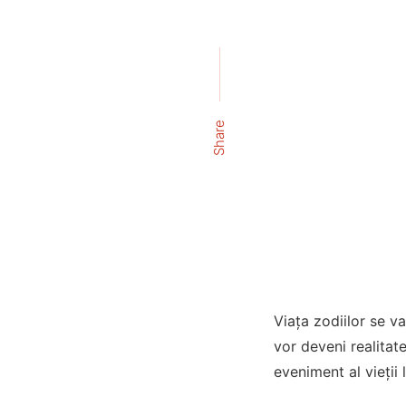
Share
Viața zodiilor se va
vor deveni realitat
eveniment al vieții l