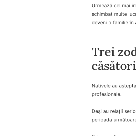
Urmează cel mai imp
schimbat multe lucru
deveni o familie în 
Trei zod
căsător
Nativele au aștept
profesionale.
Deși au relații seri
perioada următoare,