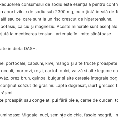
 Reducerea consumului de sodiu este esențială pentru controlu
aport zilnic de sodiu sub 2300 mg, cu o țintă ideală de 
ială sau cei care sunt la un risc crescut de hipertensiune.
potasiu, calciu și magneziu: Aceste minerale sunt esențial
jută la menținerea tensiunii arteriale în limite sănătoase.
ate în dieta DASH:
e, portocale, căpșuni, kiwi, mango și alte fructe proaspete
ccoli, morcovi, roșii, cartofi dulci, varză și alte legume co
văz, orez brun, quinoa, bulgur și alte cereale integrale boga
conținut scăzut de grăsimi: Lapte degresat, iaurt grecesc f
răsimi.
te proaspăt sau congelat, pui fără piele, carne de curcan, to
guminoase: Migdale, nuci, semințe de chia, fasole neagră, li