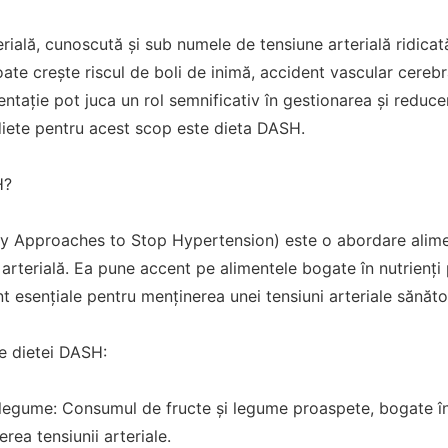
rială, cunoscută și sub numele de tensiune arterială ridicat
ate crește riscul de boli de inimă, accident vascular cerebral
entație pot juca un rol semnificativ în gestionarea și reducer
diete pentru acest scop este dieta DASH.
H?
y Approaches to Stop Hypertension) este o abordare alime
arterială. Ea pune accent pe alimentele bogate în nutrienți 
t esențiale pentru menținerea unei tensiuni arteriale sănăto
le dietei DASH:
 legume: Consumul de fructe și legume proaspete, bogate în p
rea tensiunii arteriale.