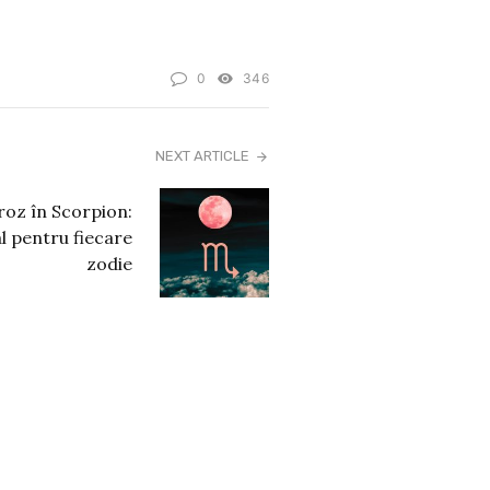
0
346
NEXT ARTICLE
roz în Scorpion:
l pentru fiecare
zodie