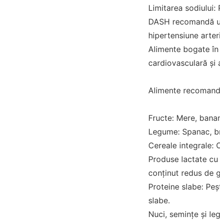
Limitarea sodiului:
DASH recomandă un 
hipertensiune arter
Alimente bogate în 
cardiovasculară și a
Alimente recomand
Fructe: Mere, banan
Legume: Spanac, bro
Cereale integrale: O
Produse lactate cu 
conținut redus de g
Proteine slabe: Peș
slabe.
Nuci, semințe și le