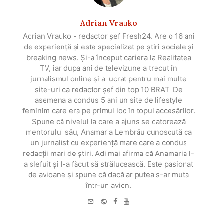
Adrian Vrauko
Adrian Vrauko - redactor șef Fresh24. Are o 16 ani
de experiență și este specializat pe știri sociale și
breaking news. Și-a început cariera la Realitatea
TV, iar dupa ani de televizune a trecut în
jurnalismul online și a lucrat pentru mai multe
site-uri ca redactor șef din top 10 BRAT. De
asemena a condus 5 ani un site de lifestyle
feminim care era pe primul loc în topul accesărilor.
Spune că nivelul la care a ajuns se datorează
mentorului său, Anamaria Lembrău cunoscută ca
un jurnalist cu experiență mare care a condus
redacții mari de știri. Adi mai afirma că Anamaria l-
a slefuit și l-a făcut să strălucească. Este pasionat
de avioane și spune că dacă ar putea s-ar muta
într-un avion.
e-
Website
Facebook
Youtube
mail