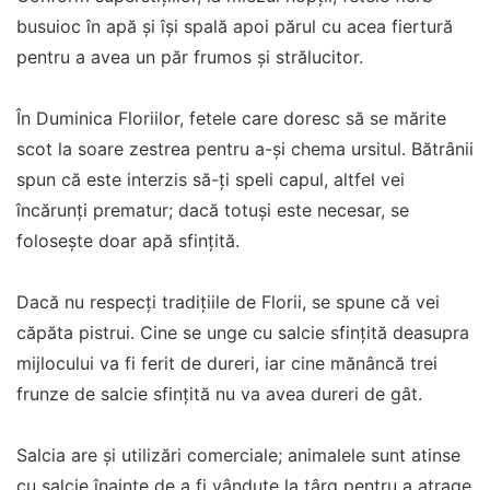
busuioc în apă și își spală apoi părul cu acea fiertură
pentru a avea un păr frumos și strălucitor.
În Duminica Floriilor, fetele care doresc să se mărite
scot la soare zestrea pentru a-și chema ursitul. Bătrânii
spun că este interzis să-ți speli capul, altfel vei
încărunți prematur; dacă totuși este necesar, se
folosește doar apă sfințită.
Dacă nu respecți tradițiile de Florii, se spune că vei
căpăta pistrui. Cine se unge cu salcie sfințită deasupra
mijlocului va fi ferit de dureri, iar cine mănâncă trei
frunze de salcie sfințită nu va avea dureri de gât.
Salcia are și utilizări comerciale; animalele sunt atinse
cu salcie înainte de a fi vândute la târg pentru a atrage