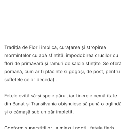
Tradiția de Florii implică, curățarea și stropirea
mormintelor cu apă sfințită, împodobirea crucilor cu
flori de primăvară și ramuri de salcie sfințite. Se oferă
pomană, cum ar fi plăcinte și gogoși, de post, pentru
sufletele celor decedați.
Fetele evită să-și spele părul, iar tinerele nemăritate
din Banat și Transilvania obișnuiesc să pună o oglindă
și o cămașă sub un păr împletit.
Conform superstițiilor, la miezul nopții, fetele fierb