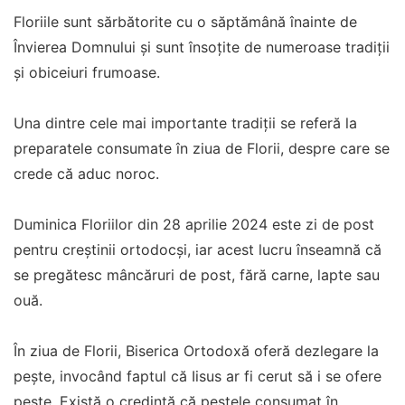
Floriile sunt sărbătorite cu o săptămână înainte de
Învierea Domnului și sunt însoțite de numeroase tradiții
și obiceiuri frumoase.
Una dintre cele mai importante tradiții se referă la
preparatele consumate în ziua de Florii, despre care se
crede că aduc noroc.
Duminica Floriilor din 28 aprilie 2024 este zi de post
pentru creștinii ortodocși, iar acest lucru înseamnă că
se pregătesc mâncăruri de post, fără carne, lapte sau
ouă.
În ziua de Florii, Biserica Ortodoxă oferă dezlegare la
pește, invocând faptul că Iisus ar fi cerut să i se ofere
pește. Există o credință că peștele consumat în