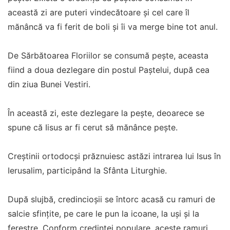
această zi are puteri vindecătoare și cel care îl
mănâncă va fi ferit de boli și îi va merge bine tot anul.
De Sărbătoarea Floriilor se consumă pește, aceasta
fiind a doua dezlegare din postul Paștelui, după cea
din ziua Bunei Vestiri.
În această zi, este dezlegare la pește, deoarece se
spune că Iisus ar fi cerut să mănânce pește.
Creștinii ortodocși prăznuiesc astăzi intrarea lui Isus în
Ierusalim, participând la Sfânta Liturghie.
După slujbă, credincioșii se întorc acasă cu ramuri de
salcie sfințite, pe care le pun la icoane, la uși și la
ferestre. Conform credinței populare, aceste ramuri