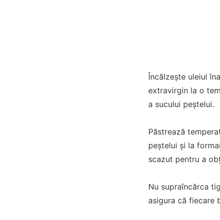
Încălzește uleiul în
extravirgin la o te
a sucului peștelui.
Păstrează temperatu
peștelui și la form
scazut pentru a obț
Nu supraîncărca tiga
asigura că fiecare 