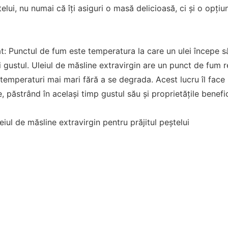
elui, nu numai că îți asiguri o masă delicioasă, ci și o opțiu
t: Punctul de fum este temperatura la care un ulei începe s
 și gustul. Uleiul de măsline extravirgin are un punct de fum 
 temperaturi mai mari fără a se degrada. Acest lucru îl face i
, păstrând în același timp gustul său și proprietățile benefi
iul de măsline extravirgin pentru prăjitul peștelui