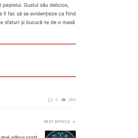
 peștelui. Gustul său delicios,
 îl fac să se evidențieze ca fiind
te sfaturi și bucură-te de o masă
0
383
NEXT ARTICLE
 mai aduce vesti