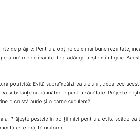
ainte de prăjire: Pentru a obține cele mai bune rezultate, înc
mperatură medie înainte de a adăuga peștele în tigaie. Acest 
ra potrivită: Evită supraîncălzirea uleiului, deoarece aces
area substanțelor dăunătoare pentru sănătate. Prăjește peș
ine o crustă aurie și o carne suculentă.
ia: Prăjește peștele în porții mici pentru a evita scăderea t
bucată este prăjită uniform.