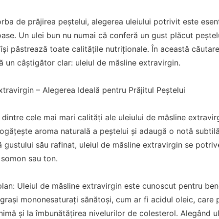
ba de prăjirea peștelui, alegerea uleiului potrivit este esen
oase. Un ulei bun nu numai că conferă un gust plăcut peștelu
 își păstrează toate calitățile nutriționale. În această căutar
tă un câștigător clar: uleiul de măsline extravirgin.
travirgin – Alegerea Ideală pentru Prăjitul Peștelui
dintre cele mai mari calități ale uleiului de măsline extravir
ogățește aroma naturală a peștelui și adaugă o notă subtilă, 
 gustului său rafinat, uleiul de măsline extravirgin se potriv
 somon sau ton.
lan: Uleiul de măsline extravirgin este cunoscut pentru bene
 grași mononesaturați sănătoși, cum ar fi acidul oleic, care
inimă și la îmbunătățirea nivelurilor de colesterol. Alegând u