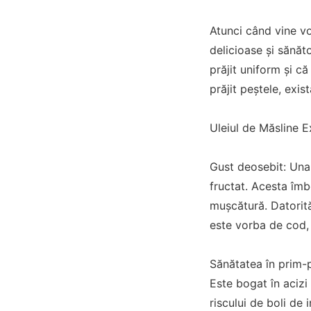
Atunci când vine vor
delicioase și sănăt
prăjit uniform și că
prăjit peștele, exis
Uleiul de Măsline Ex
Gust deosebit: Una 
fructat. Acesta îmb
mușcătură. Datorită
este vorba de cod,
Sănătatea în prim-p
Este bogat în acizi
riscului de boli de 