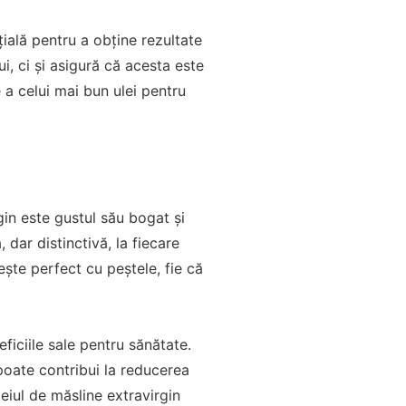
țială pentru a obține rezultate
i, ci și asigură că acesta este
e a celui mai bun ulei pentru
gin este gustul său bogat și
dar distinctivă, la fiecare
ește perfect cu peștele, fie că
ficiile sale pentru sănătate.
 poate contribui la reducerea
leiul de măsline extravirgin