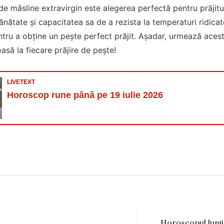
 de măsline extravirgin este alegerea perfectă pentru prăjitul
ănătate și capacitatea sa de a rezista la temperaturi ridicate
ntru a obține un pește perfect prăjit. Așadar, urmează aces
asă la fiecare prăjire de pește!
LIVETEXT
Horoscop rune până pe 19 iulie 2026
Horoscopul lunii