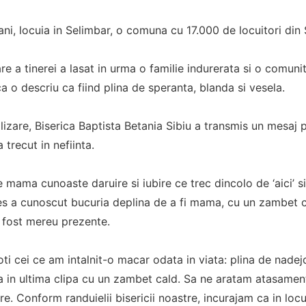
ani, locuia in Selimbar, o comuna cu 17.000 de locuitori din 
re a tinerei a lasat in urma o familie indurerata si o comuni
 o descriu ca fiind plina de speranta, blanda si vesela.
lizare, Biserica Baptista Betania Sibiu a transmis un mesa
trecut in nefiinta.
de mama cunoaste daruire si iubire ce trec dincolo de ‘aici’ 
tes a cunoscut bucuria deplina de a fi mama, cu un zambet c
u fost mereu prezente.
i cei ce am intalnit-o macar odata in viata: plina de nadejd
a in ultima clipa cu un zambet cald. Sa ne aratam atasament
tre. Conform randuielii bisericii noastre, incurajam ca in loc