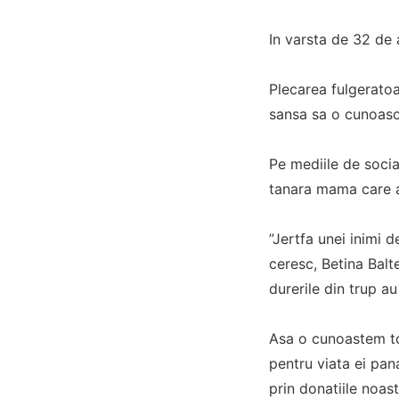
In varsta de 32 de 
Plecarea fulgeratoa
sansa sa o cunoasca
Pe mediile de socia
tanara mama care a 
”Jertfa unei inimi 
ceresc, Betina Bal
durerile din trup a
Asa o cunoastem tot
pentru viata ei pan
prin donatiile noas