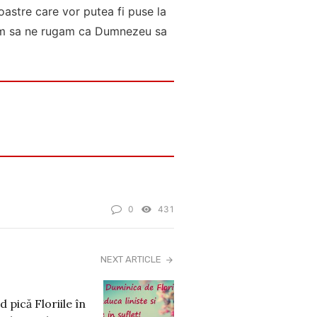
oastre care vor putea fi puse la
uam sa ne rugam ca Dumnezeu sa
0
431
NEXT ARTICLE
d pică Floriile în