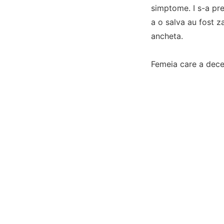
simptome. I s-a pres
a o salva au fost z
ancheta.
Femeia care a deced