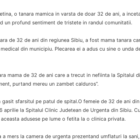
Betina, o tanara mamica in varsta de doar 32 de ani, a inceta
d un profund sentiment de tristete in randul comunitatii.
nara de 32 de ani din regiunea Sibiu, a fost mama tanara car
medical din municipiu. Plecarea ei a adus cu sine o unda de 
ra mama de 32 de ani care a trecut in nefiinta la Spitalul di
ment, purtand mereu un zambet calduros”.
gasit sfarsitul pe patul de spital.O femeie de 32 de ani din S
 aprilie la Spitalul Clinic Judetean de Urgenta din Sibiu. C
 aceasta adusese pe lume o fetita la o clinica privata.
ara a mers la camera de urgenta prezentand umflaturi la sani,