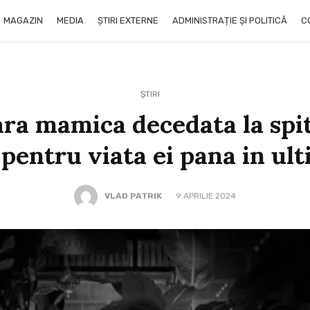
MAGAZIN
MEDIA
ȘTIRI EXTERNE
ADMINISTRAȚIE ȘI POLITICĂ
C
ȘTIRI
ra mamica decedata la spit
 pentru viata ei pana in ult
VLAD PATRIK
9 APRILIE 2024