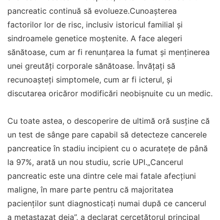
pancreatic continuă să evolueze.Cunoașterea
factorilor lor de risc, inclusiv istoricul familial și
sindroamele genetice moștenite. A face alegeri
sănătoase, cum ar fi renunțarea la fumat și menținerea
unei greutăți corporale sănătoase. Învățați să
recunoașteți simptomele, cum ar fi icterul, și
discutarea oricăror modificări neobișnuite cu un medic.
Cu toate astea, o descoperire de ultimă oră susține că
un test de sânge pare capabil să detecteze cancerele
pancreatice în stadiu incipient cu o acuratețe de până
la 97%, arată un nou studiu, scrie UPI.„Cancerul
pancreatic este una dintre cele mai fatale afecțiuni
maligne, în mare parte pentru că majoritatea
pacienților sunt diagnosticați numai după ce cancerul
a metastazat deja”, a declarat cercetătorul principal